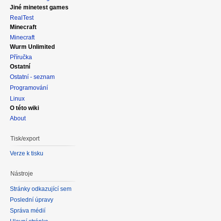
Jiné minetest games
RealTest
Minecraft
Minecraft
Wurm Unlimited
Příručka
Ostatní
Ostatní - seznam
Programování
Linux
O této wiki
About
Tisk/export
Verze k tisku
Nástroje
Stránky odkazující sem
Poslední úpravy
Správa médií