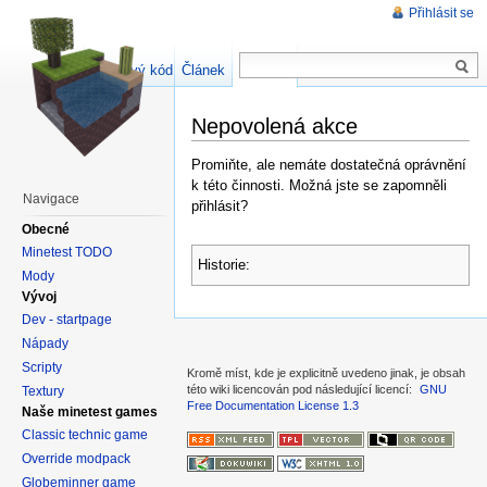
Přihlásit se
Zdrojový kód stránky
Článek
Diskuse
Nepovolená akce
Promiňte, ale nemáte dostatečná oprávnění
k této činnosti. Možná jste se zapomněli
Navigace
přihlásit?
Obecné
Minetest TODO
Historie:
Mody
Vývoj
Dev - startpage
Nápady
Scripty
Kromě míst, kde je explicitně uvedeno jinak, je obsah
této wiki licencován pod následující licencí:
GNU
Textury
Free Documentation License 1.3
Naše minetest games
Classic technic game
Override modpack
Globeminner game