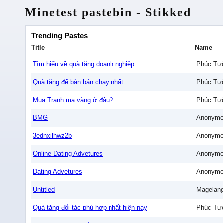
Minetest pastebin - Stikked
Trending Pastes
Title
Name
Tìm hiểu về quà tặng doanh nghiệp
Phúc Tư
Quà tặng để bàn bán chạy nhất
Phúc Tư
Mua Tranh mạ vàng ở đâu?
Phúc Tư
BMG
Anonymo
3ednxilhwz2b
Anonymo
Online Dating Advetures
Anonymo
Dating Advetures
Anonymo
Untitled
Magelan
Quà tặng đối tác phù hợp nhất hiện nay
Phúc Tư