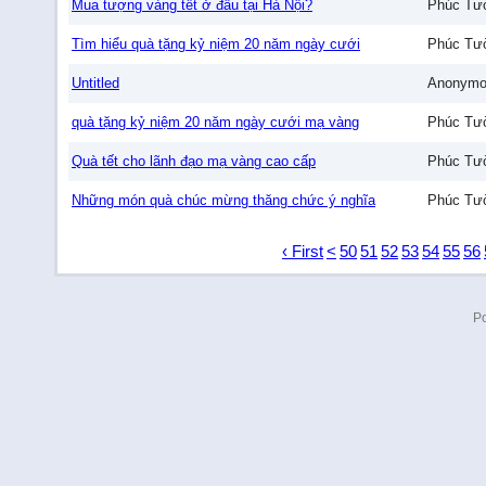
Mua tượng vàng tết ở đâu tại Hà Nội?
Phúc Tư
Tìm hiểu quà tặng kỷ niệm 20 năm ngày cưới
Phúc Tư
Untitled
Anonymo
quà tặng kỷ niệm 20 năm ngày cưới mạ vàng
Phúc Tư
Quà tết cho lãnh đạo mạ vàng cao cấp
Phúc Tư
Những món quà chúc mừng thăng chức ý nghĩa
Phúc Tư
‹ First
<
50
51
52
53
54
55
56
P