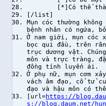
[*]Có thể thành
[/list]
Mụn cóc thường không
bệnh nhân có ngứa, b
Ở nam giới, mụn cóc 
bọc qui đầu, trên rã
trục dương vật. Chún
môn và trực tràng, đ
đồng tính luyến ái.
Ở phụ nữ, mụn cơm xả
vách âm đạo, cổ tử c
đạo và hậu môn có th
[url=
https://blog.da
s://blog.daum.net/hu