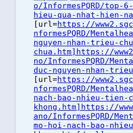
o/InformesPQRD/top-6
hieu-qua-nhat-hien-n
[url=
https://www2.sg
nformesPQRD/Mentalhe
nguyen-nhan-trieu-ch
chua.htm]https://www
no/InformesPQRD/Ment
duc-nguyen-nhan-trie
[url=
https://www2.sg
nformesPQRD/Mentalhe
nach-bao-nhieu-tien-
khong.htm]https://ww
ano/InformesPQRD/Men
mo-hoi-nach-bao-nhie