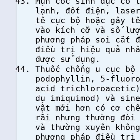
Mụn cóc sinh dục có 
lạnh, đốt điện, lase
tê cục bộ hoặc gây t
vào kích cỡ và số lư
phương pháp soi cắt 
điều trị hiệu quả nh
được sử dụng.
Thuốc chống u cục bộ
podophyllin, 5-fluor
acid trichloroacetic
dụ imiquimod) và sin
vật mới hơn có cơ ch
rãi nhưng thường đòi
và thường xuyên khôn
phương pháp điều trị