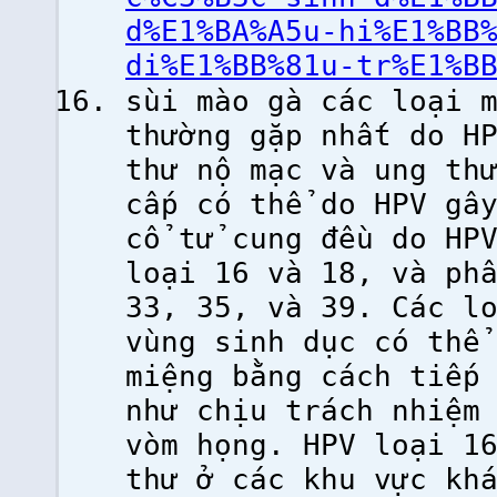
d%E1%BA%A5u-hi%E1%BB
di%E1%BB%81u-tr%E1%B
sùi mào gà các loại 
thường gặp nhất do H
thư nộ mạc và ung th
cấp có thể do HPV gâ
cổ tử cung đều do HP
loại 16 và 18, và ph
33, 35, và 39. Các l
vùng sinh dục có thể
miệng bằng cách tiếp
như chịu trách nhiệm
vòm họng. HPV loại 1
thư ở các khu vực kh