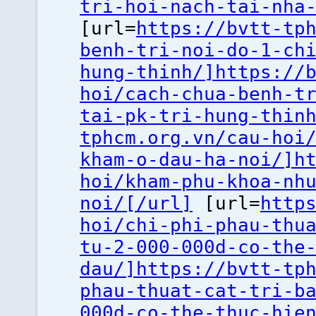
tri-hoi-nach-tai-nha
[url=
https://bvtt-tp
benh-tri-noi-do-1-ch
hung-thinh/]https://
hoi/cach-chua-benh-t
tai-pk-tri-hung-thin
tphcm.org.vn/cau-hoi
kham-o-dau-ha-noi/]h
hoi/kham-phu-khoa-nh
noi/[/url]
[url=
http
hoi/chi-phi-phau-thu
tu-2-000-000d-co-the
dau/]https://bvtt-tp
phau-thuat-cat-tri-b
000d-co-the-thuc-hie