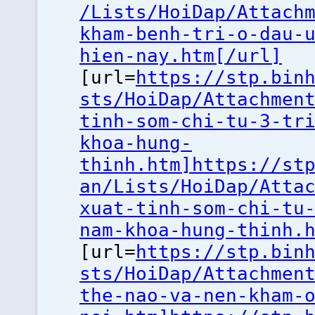
/Lists/HoiDap/Attach
kham-benh-tri-o-dau-
hien-nay.htm[/url]
[url=
https://stp.bin
sts/HoiDap/Attachmen
tinh-som-chi-tu-3-tr
khoa-hung-
thinh.htm]https://st
an/Lists/HoiDap/Atta
xuat-tinh-som-chi-tu
nam-khoa-hung-thinh.
[url=
https://stp.bin
sts/HoiDap/Attachmen
the-nao-va-nen-kham-