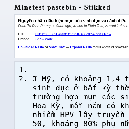
Minetest pastebin - Stikked
Nguyên nhân dấu hiệu mụn cóc sinh dục và cách diều
From Tạ Đình Phong, 4 Years ago, written in Plain Text, viewed 1 times.
URL
http://minetest.wjake.com/stikked/view/2ed71a94
Embed
Show code
Download Paste
or
View Raw
—
Expand Paste
to full width of browser
Ở Mỹ, có khoảng 1,4 
sinh dục ở bất kỳ th
trường hợp mụn cóc s
Hoa Kỳ, mỗi năm có k
nhiễm HPV lây truyền
50, khoảng 80% phụ n