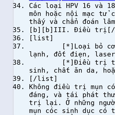
Các loại HPV 16 và 1
môn hoặc nội mạc tử 
thấy và chẩn đoán lâ
[b][b]III. Điều trị[
[list]
[*]Loại bỏ cơ học
lạnh, đốt điẹn, lase
[*]Điều trị tại c
sinh, chất ăn da, ho
[/list]
Không điều trị mụn c
đáng, và tái phát th
trị lại. Ở những ngư
mụn cóc sinh dục có 