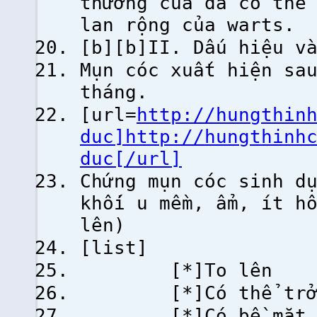
thương của da có thể
lan rộng của warts.
[b][b]II. Dấu hiệu v
Mụn cóc xuất hiện sa
tháng.
[url=
http://hungthin
duc]http://hungthinh
duc[/url]
Chứng mụn cóc sinh d
khối u mềm, ẩm, ít h
lên)
[list]
[*]To lên
[*]Có thể trở th
[*]Có bề mặt 