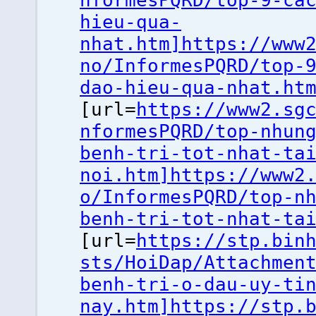
nformesPQRD/top-9-ca
hieu-qua-
nhat.htm]https://www
no/InformesPQRD/top-
dao-hieu-qua-nhat.ht
[url=
https://www2.sg
nformesPQRD/top-nhun
benh-tri-tot-nhat-ta
noi.htm]https://www2
o/InformesPQRD/top-n
benh-tri-tot-nhat-ta
[url=
https://stp.bin
sts/HoiDap/Attachmen
benh-tri-o-dau-uy-ti
nay.htm]https://stp.