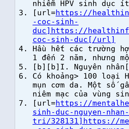
nhiễm HPV sinh dục í
[url=
https://healthi
-coc-sinh-
duc]https://healthin
coc-sinh-duc[/url]
Hầu hết các trường h
1 đến 2 năm, nhưng m
[b][b]I. Nguyên nhân
Có khoảng> 100 loại 
mụn cơm da. Một số g
niêm mạc của vùng si
[url=
https://mentalh
sinh-duc-nguyen-nhan
tri/328131]https://m