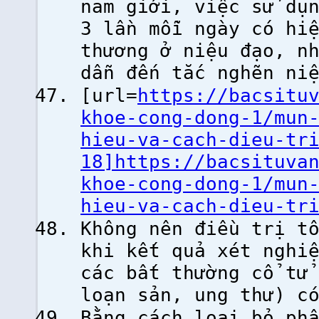
nam giới, việc sử dụ
3 lần mỗi ngày có hi
thương ở niệu đạo, n
dẫn đến tắc nghẽn ni
[url=
https://bacsitu
khoe-cong-dong-1/mun
hieu-va-cach-dieu-tr
18]https://bacsituva
khoe-cong-dong-1/mun
hieu-va-cach-dieu-tr
Không nên điều trị t
khi kết quả xét nghi
các bất thường cổ tử
loạn sản, ung thư) c
Bằng cách loại bỏ ph