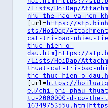
noi.htm]https://stp.
/Lists/HoiDap/Attach
nhu-the-nao-va-nen-k
[url=
https://stp.bin
sts/HoiDap/Attachmen
cat-tri-bao-nhieu-ti
thuc-hien-o-
dau.htm]https://stp.
/Lists/HoiDap/Attach
thuat-cat-tri-bao-nh
the-thuc-hien-o-dau.
[url=
https://hoiluat
eu/chi-phi-phau-thua
tu-2000000-d-co-the-
1634975355u.htm]http