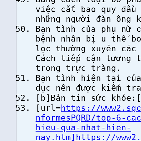
việc cắt bao quy đầu
những người đàn ông 
Bạn tình của phụ nữ 
bệnh nhân bị u thể b
lọc thường xuyên các
Cách tiếp cận tương 
trong trực tràng.
Bạn tình hiện tại củ
dục nên được kiểm tr
[b]Bản tin sức khỏe:
[url=
https://www2.sg
nformesPQRD/top-6-ca
hieu-qua-nhat-hien-
nay.htm]https://www2