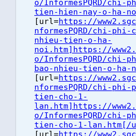
o/InformesPQRD/chi-p
tien-hien-nay-o-ha-n
[url=
https://www2.sg
nformesPQRD/chi-phi-
nhieu-tien-o-ha-
noi.htm]https://www2
o/InformesPQRD/chi-p
bao-nhieu-tien-o-ha-
[url=
https://www2.sg
nformesPQRD/chi-phi-
tien-cho-1-
lan.htm]https://www2
o/InformesPQRD/chi-p
tien-cho-1-lan.htm[/
[url=
https://www2.sg