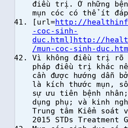
điều trị. Ở những bệ
mụn cóc có thể ít đá
[url=
http://healthin
-coc-sinh-
duc.html]http://heal
/mun-coc-sinh-duc.ht
Vì không điều trị rõ
pháp điều trị khác n
cần được hướng dẫn b
là kích thước mụn, s
sự ưu tiên bệnh nhân
dụng phụ; và kinh ng
Trung tâm Kiểm soát 
2015 STDs Treatment 