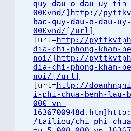
quy-dau-o-dau-uy-tin
000vnd/]http://pyttk
bao-quy-dau-o-dau-uy
000vnd/[/url]
[url=
http://pyttkvtp
dia-chi-phong-kham-b
noi/]http://pyttkvtp
dia-chi-phong-kham-b
noi/[/url]
[url=
http://doanhngh
i-phi-chua-benh-lau-
000-vn-
1636700948d.htm]http
/tailieu/chi-phi-chu
tu-5-000-000-vn-1636