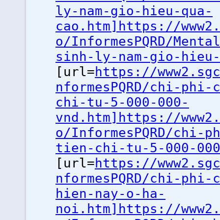
ly-nam-gio-hieu-qua-
cao.htm]https://www2
o/InformesPQRD/Menta
sinh-ly-nam-gio-hieu
[url=
https://www2.sg
nformesPQRD/chi-phi-
chi-tu-5-000-000-
vnd.htm]https://www2
o/InformesPQRD/chi-p
tien-chi-tu-5-000-00
[url=
https://www2.sg
nformesPQRD/chi-phi-
hien-nay-o-ha-
noi.htm]https://www2