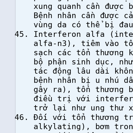
xung quanh cần được 
Bệnh nhân cần được c
vùng da có thể bị đa
Interferon alfa (int
alfa-n3), tiêm vào t
sạch các tổn thương 
bộ phận sinh dục, nh
tác động lâu dài khô
bệnh nhân bị u nhú d
gây ra), tổn thương 
điều trị với interfe
trở lại như ung thư 
Đối với tổn thương t
alkylating), bơm tro