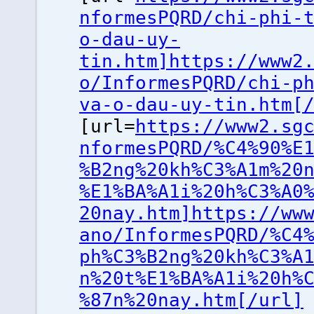
nformesPQRD/chi-phi-
o-dau-uy-
tin.htm]https://www2
o/InformesPQRD/chi-p
va-o-dau-uy-tin.htm[
[url=
https://www2.sg
nformesPQRD/%C4%90%E
%B2ng%20kh%C3%A1m%20
%E1%BA%A1i%20h%C3%A0
20nay.htm]https://ww
ano/InformesPQRD/%C4
ph%C3%B2ng%20kh%C3%A
n%20t%E1%BA%A1i%20h%
%87n%20nay.htm[/url]