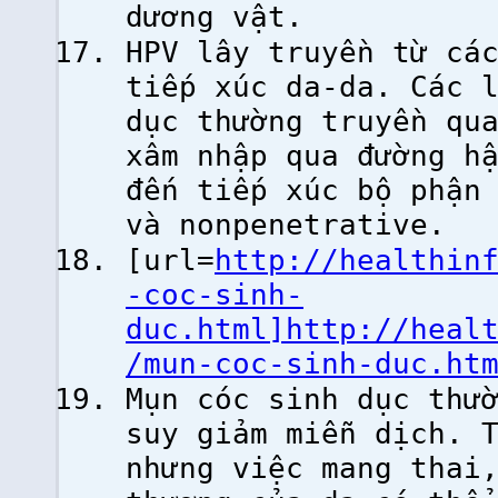
dương vật.
HPV lây truyền từ cá
tiếp xúc da-da. Các 
dục thường truyền qu
xâm nhập qua đường h
đến tiếp xúc bộ phận
và nonpenetrative.
[url=
http://healthin
-coc-sinh-
duc.html]http://heal
/mun-coc-sinh-duc.ht
Mụn cóc sinh dục thư
suy giảm miễn dịch. 
nhưng việc mang thai