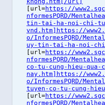
khong.htm[/url]
[url=
https://www2.sg
nformesPQRD/Mentalhe
tin-tai-ha-noi-chi-t
vnd.htm]https://www2
o/InformesPQRD/Menta
uy-tin-tai-ha-noi-ch
[url=
https://www2.sg
nformesPQRD/Mentalhe
co-tu-cung-hieu-qua-
nay.htm]https://www2
o/InformesPQRD/Menta
tuyen-co-tu-cung-hie
[url=
https://www2.sg
nformesPQRD/Mentalhe