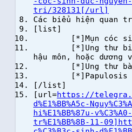
-coc-sinh-duc-nguyen
tri/328131[/url]
Các biểu hiện quan t
[list]
[*]Mụn cóc sinh 
[*]Ung thư biểu m
hậu môn, hoặc dương 
[*]Ung thư bàng q
[*]Papulosis Bo
[/list]
[url=
https://telegra
d%E1%BB%A5c-Nguy%C3%
hi%E1%BB%87u-v%C3%A0
tr%E1%BB%8B-11-09]ht
c%C3%B3c-sinh-d%E1%B