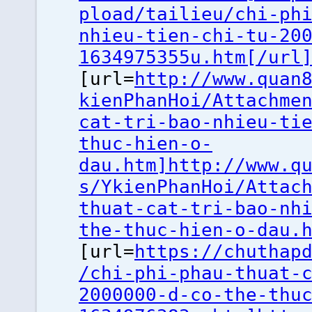
pload/tailieu/chi-ph
nhieu-tien-chi-tu-20
1634975355u.htm[/url
[url=
http://www.quan
kienPhanHoi/Attachme
cat-tri-bao-nhieu-ti
thuc-hien-o-
dau.htm]http://www.q
s/YkienPhanHoi/Attac
thuat-cat-tri-bao-nh
the-thuc-hien-o-dau.
[url=
https://chuthap
/chi-phi-phau-thuat-
2000000-d-co-the-thu