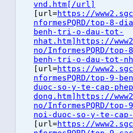
vnd.htm[/url]
[url=
https://www2.sg
nformesPQRD/top-8-di
benh-tri-o-dau-tot-
nhat.htm]https://www
no/InformesPQRD/top-
benh-tri-o-dau-tot-n
[url=
https://www2.sg
nformesPQRD/top-9-be
duoc-so-y-te-cap-phe
dong.htm]https://www
no/InformesPQRD/top-
noi-duoc-so-y-te-cap
[url=
https://www2.sg