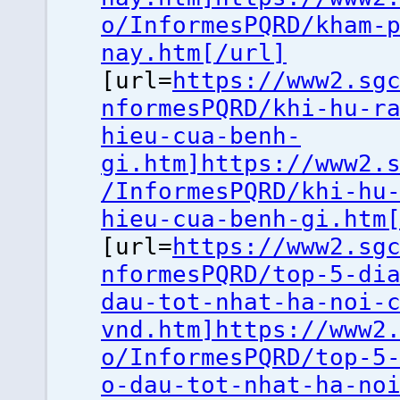
o/InformesPQRD/kham-
nay.htm[/url]
[url=
https://www2.sg
nformesPQRD/khi-hu-r
hieu-cua-benh-
gi.htm]https://www2.
/InformesPQRD/khi-hu
hieu-cua-benh-gi.htm
[url=
https://www2.sg
nformesPQRD/top-5-di
dau-tot-nhat-ha-noi-
vnd.htm]https://www2
o/InformesPQRD/top-5
o-dau-tot-nhat-ha-no