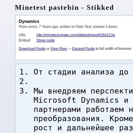
Minetest pastebin - Stikked
Dynamics
From orons, 7 Years ago, written in Plain Text, viewed 1 times.
URL
http://minetest.wjake.com/stikked/view/639d213a
Embed
Show code
Download Paste
or
View Raw
—
Expand Paste
to full width of browser
От стадии анализа до
Мы внедряем перспект
Microsoft Dynamics и
партнерами работаем 
преобразования. Кром
рост и дальнейшее ра