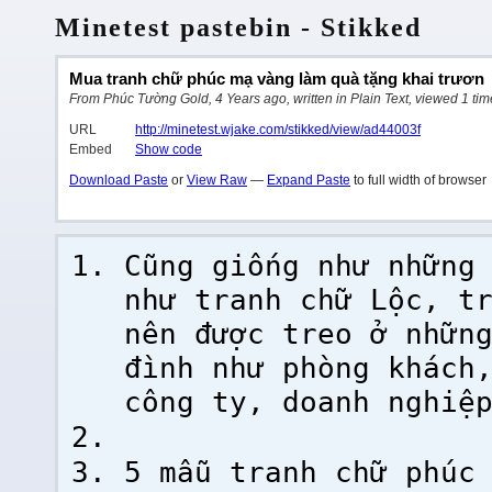
Minetest pastebin - Stikked
Mua tranh chữ phúc mạ vàng làm quà tặng khai trươn
From Phúc Tường Gold, 4 Years ago, written in Plain Text, viewed 1 tim
URL
http://minetest.wjake.com/stikked/view/ad44003f
Embed
Show code
Download Paste
or
View Raw
—
Expand Paste
to full width of browser
Cũng giống như những
như tranh chữ Lộc, t
nên được treo ở nhữn
đình như phòng khách
công ty, doanh nghiệ
5 mẫu tranh chữ phúc