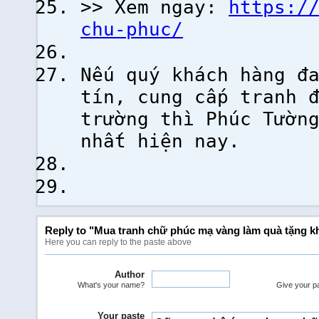
>> Xem ngay:
https:/
chu-phuc/
Nếu quý khách hàng đ
tín, cung cấp tranh 
trường thì Phúc Tườn
nhất hiện nay.
Reply to "Mua tranh chữ phúc mạ vàng làm quà tặng k
Here you can reply to the paste above
Author
What's your name?
Give your pas
Your paste