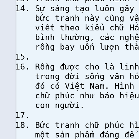
Sự sáng tạo luôn gây
bức tranh này cũng v
viết theo kiểu chữ H
bình thường, các ngh
rồng bay uốn lượn th
Rồng được cho là lin
trong đời sống văn h
đó có Việt Nam. Hình
chữ phúc như báo hiệ
con người.
Bức tranh chữ phúc h
một sản phẩm đáng để