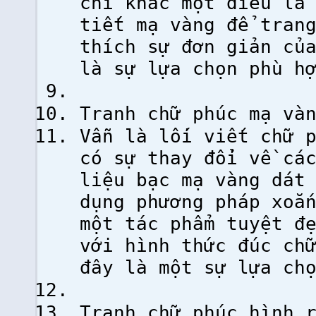
chỉ khác một điều là
tiết mạ vàng để tran
thích sự đơn giản củ
là sự lựa chọn phù h
Tranh chữ phúc mạ và
Vẫn là lối viết chữ 
có sự thay đổi về cá
liệu bạc mạ vàng dát
dụng phương pháp xoắ
một tác phẩm tuyệt đ
với hình thức đúc ch
đây là một sự lựa ch
Tranh chữ phúc hình 