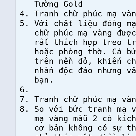
Tường Gold
Tranh chữ phúc mạ và
Với chất liệu đồng m
chữ phúc mạ vàng đượ
rất thích hợp treo t
hoặc phòng thờ. Cả b
trên nền đỏ, khiến c
nhấn độc đáo nhưng v
bạn.
Tranh chữ phúc mạ và
So với bức tranh mạ 
mạ vàng mẫu 2 có kíc
cơ bản không có sự t