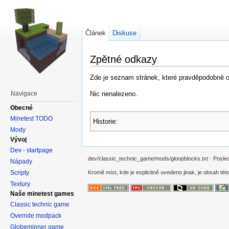
Článek
Diskuse
Zpětné odkazy
Zde je seznam stránek, které pravděpodobně od
Nic nenalezeno.
Navigace
Obecné
Minetest TODO
Historie:
Mody
Vývoj
Dev - startpage
dev/classic_technic_game/mods/gloopblocks.txt · Posledn
Nápady
Scripty
Kromě míst, kde je explicitně uvedeno jinak, je obsah této
Textury
Naše minetest games
Classic technic game
Override modpack
Globeminner game