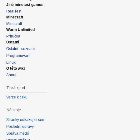
Jiné minetest games
RealTest
Minecraft
Minecraft
Wurm Unlimited
Příručka
Ostatní
Ostatní - seznam
Programování
Linux
O této wiki
About
Tisk/export
Verze k tisku
Nástroje
Stránky odkazující sem
Poslední úpravy
Správa médií