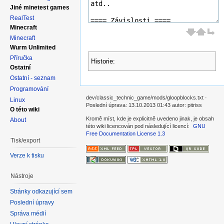
Jiné minetest games
RealTest
Minecraft
Minecraft
Wurm Unlimited
Příručka
Historie:
Ostatní
Ostatní - seznam
Programování
dev/classic_technic_game/mods/gloopblocks.txt ·
Linux
Poslední úprava: 13.10.2013 01:43 autor: pitriss
O této wiki
Kromě míst, kde je explicitně uvedeno jinak, je obsah
About
této wiki licencován pod následující licencí:
GNU
Free Documentation License 1.3
Tisk/export
Verze k tisku
Nástroje
Stránky odkazující sem
Poslední úpravy
Správa médií