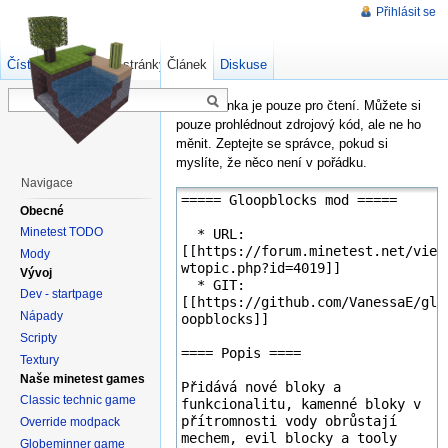
Přihlásit se
Číst
Zdrojový kód stránky
Článek
Starší verze
Diskuse
Tato stránka je pouze pro čtení. Můžete si
pouze prohlédnout zdrojový kód, ale ne ho
měnit. Zeptejte se správce, pokud si
myslíte, že něco není v pořádku.
Navigace
Obecné
Minetest TODO
Mody
Vývoj
Dev - startpage
Nápady
Scripty
Textury
Naše minetest games
Classic technic game
Override modpack
Globeminner game