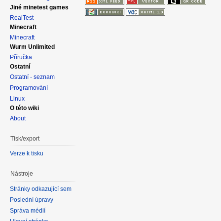
Jiné minetest games
RealTest
Minecraft
Minecraft
Wurm Unlimited
Příručka
Ostatní
Ostatní - seznam
Programování
Linux
O této wiki
About
Tisk/export
Verze k tisku
Nástroje
Stránky odkazující sem
Poslední úpravy
Správa médií