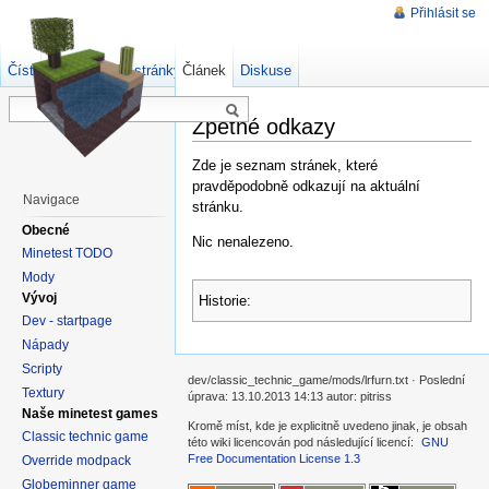
Přihlásit se
Číst
Zdrojový kód stránky
Článek
Starší verze
Diskuse
Zpětné odkazy
Zde je seznam stránek, které
pravděpodobně odkazují na aktuální
Navigace
stránku.
Obecné
Nic nenalezeno.
Minetest TODO
Mody
Vývoj
Historie:
Dev - startpage
Nápady
Scripty
dev/classic_technic_game/mods/lrfurn.txt · Poslední
Textury
úprava: 13.10.2013 14:13 autor: pitriss
Naše minetest games
Kromě míst, kde je explicitně uvedeno jinak, je obsah
Classic technic game
této wiki licencován pod následující licencí:
GNU
Free Documentation License 1.3
Override modpack
Globeminner game