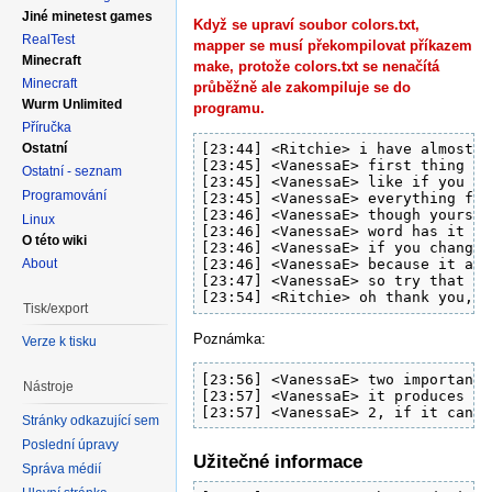
Jiné minetest games
Když se upraví soubor colors.txt,
RealTest
mapper se musí překompilovat příkazem
Minecraft
make, protože colors.txt se nenačítá
Minecraft
průběžně ale zakompiluje se do
Wurm Unlimited
programu.
Příručka
Ostatní
[23:44] <Ritchie> i have almost a
[23:45] <VanessaE> first thing to
Ostatní - seznam
[23:45] <VanessaE> like if you wr
Programování
[23:45] <VanessaE> everything fro
[23:46] <VanessaE> though yours l
Linux
[23:46] <VanessaE> word has it yo
O této wiki
[23:46] <VanessaE> if you change 
About
[23:46] <VanessaE> because it all
[23:47] <VanessaE> so try that nex
[23:54] <Ritchie> oh thank you, i
Tisk/export
Poznámka:
Verze k tisku
[23:56] <VanessaE> two important 
Nástroje
[23:57] <VanessaE> it produces br
[23:57] <VanessaE> 2, if it can't
Stránky odkazující sem
Poslední úpravy
Užitečné informace
Správa médií