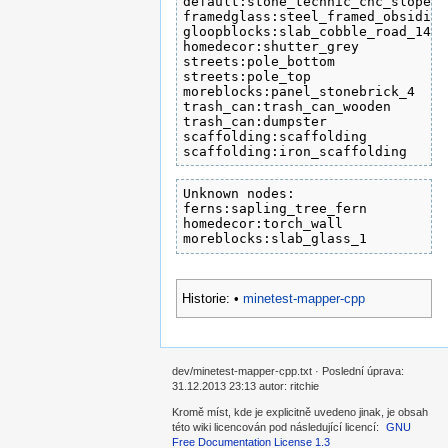
default:stone_technic_cnc_slope					96  93	 93

framedglass:steel_framed_obsidian_glass				127
gloopblocks:slab_cobble_road_14					122 117 114

homedecor:shutter_grey						131 131 131

streets:pole_bottom						182 165 146

streets:pole_top						182 165 146

moreblocks:panel_stonebrick_4					 88  85	 84

trash_can:trash_can_wooden					137 108	 62

trash_can:dumpster						59  59	 59

scaffolding:scaffolding						137 108	 62

Unknown nodes:

ferns:sapling_tree_fern

homedecor:torch_wall

moreblocks:slab_glass_1
Historie:
•
minetest-mapper-cpp
dev/minetest-mapper-cpp.txt · Poslední úprava:
31.12.2013 23:13 autor: ritchie
Kromě míst, kde je explicitně uvedeno jinak, je obsah
této wiki licencován pod následující licencí:
GNU
Free Documentation License 1.3