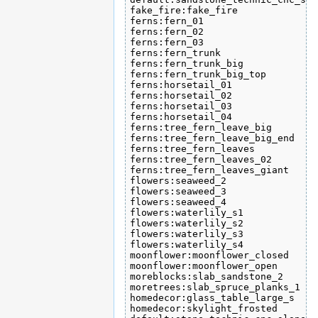
fake_fire:fake_fire						255 200   0

ferns:fern_01							 86 119  42

ferns:fern_02							 94 132  57

ferns:fern_03							109 147  61

ferns:fern_trunk						 69  58  50

ferns:fern_trunk_big						 92  83  68

ferns:fern_trunk_big_top					136 121  89

ferns:horsetail_01						 94 125  39

ferns:horsetail_02						 94 125  39

ferns:horsetail_03						 94 125  39

ferns:horsetail_04						 94 125  39

ferns:tree_fern_leave_big					122 152  58

ferns:tree_fern_leave_big_end					140 169  67

ferns:tree_fern_leaves						103 138  58

ferns:tree_fern_leaves_02					120 157  63

ferns:tree_fern_leaves_giant					 94 138  45

flowers:seaweed_2						 66 106  34

flowers:seaweed_3						 78 124  40

flowers:seaweed_4						 85 135  43

flowers:waterlily_s1						 78 116   0

flowers:waterlily_s2						 78 116   0

flowers:waterlily_s3						 78 116   0

flowers:waterlily_s4						 78 116   0

moonflower:moonflower_closed					 42  62  95

moonflower:moonflower_open					183 183 183

moreblocks:slab_sandstone_2					193 174 135

moretrees:slab_spruce_planks_1					 93  61	 19

homedecor:glass_table_large_s					243 243 243

homedecor:skylight_frosted					241 240 239
