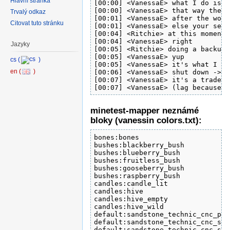
Hlavní stránka
[00:00] <VanessaE> what I do is, 
[00:00] <VanessaE> that way the s
Trvalý odkaz
[00:01] <VanessaE> after the worl
Citovat tuto stránku
[00:01] <VanessaE> else your serv
[00:04] <Ritchie> at this moment 
[00:04] <VanessaE> right

Jazyky
[00:05] <Ritchie> doing a backups
[00:05] <VanessaE> yup

[00:05] <VanessaE> it's what I do

[00:06] <VanessaE> shut down -> r
[00:07] <VanessaE> it's a trade-o
[00:07] <VanessaE> (lag because t
minetest-mapper neznámé
bloky (vanessin colors.txt):
bones:bones							217 217 217

bushes:blackberry_bush						  0   0  69

bushes:blueberry_bush						 74   0 174

bushes:fruitless_bush						 76  95  24

bushes:gooseberry_bush						183 146 117

bushes:raspberry_bush						228   0  97

candles:candle_lit						255 236 108

candles:hive							237 216  37

candles:hive_empty						203 179  43

candles:hive_wild						224 200  39

default:sandstone_technic_cnc_pyramid				193 17
default:sandstone_technic_cnc_slope				193 174 1
default:sandstone_technic_cnc_slope_edge			19