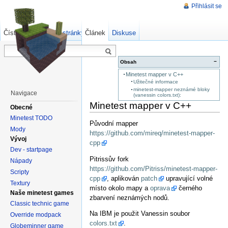
Přihlásit se
Číst
Zdrojový kód stránky
Článek
Starší verze
Diskuse
−
Obsah
Minetest mapper v C++
Užitečné informace
minetest-mapper neznámé bloky
Navigace
(vanessin colors.txt):
Minetest mapper v C++
Obecné
Minetest TODO
Původní mapper
Mody
https://github.com/mireq/minetest-mapper-
Vývoj
cpp
Dev - startpage
Pitrissův fork
Nápady
https://github.com/Pitriss/minetest-mapper-
Scripty
cpp
, aplikován
patch
upravující volné
Textury
místo okolo mapy a
oprava
černého
Naše minetest games
zbarvení neznámých nodů.
Classic technic game
Na IBM je použit Vanessin soubor
Override modpack
colors.txt
.
Globeminner game