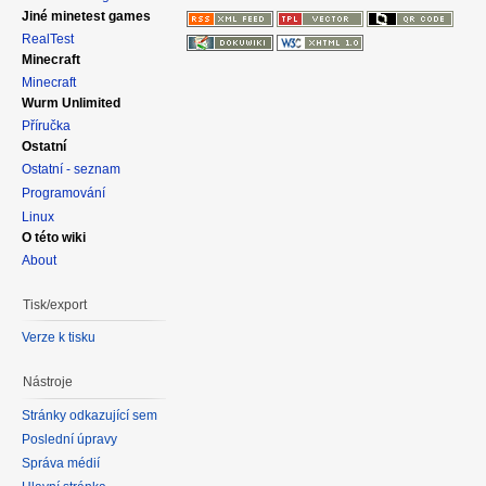
Jiné minetest games
RealTest
Minecraft
Minecraft
Wurm Unlimited
Příručka
Ostatní
Ostatní - seznam
Programování
Linux
O této wiki
About
Tisk/export
Verze k tisku
Nástroje
Stránky odkazující sem
Poslední úpravy
Správa médií