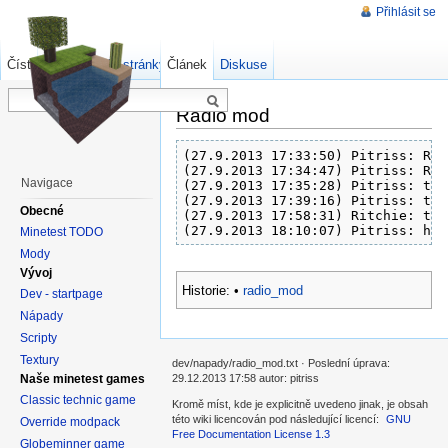
Přihlásit se
Číst
Zdrojový kód stránky
Článek
Starší verze
Diskuse
Radio mod
(27.9.2013 17:33:50) Pitriss: Rit
(27.9.2013 17:34:47) Pitriss: Rit
Navigace
(27.9.2013 17:35:28) Pitriss: tzn
(27.9.2013 17:39:16) Pitriss: ted
Obecné
(27.9.2013 17:58:31) Ritchie: to 
(27.9.2013 18:10:07) Pitriss: hla
Minetest TODO
Mody
Vývoj
Historie:
•
radio_mod
Dev - startpage
Nápady
Scripty
Textury
dev/napady/radio_mod.txt · Poslední úprava:
Naše minetest games
29.12.2013 17:58 autor: pitriss
Classic technic game
Kromě míst, kde je explicitně uvedeno jinak, je obsah
této wiki licencován pod následující licencí:
GNU
Override modpack
Free Documentation License 1.3
Globeminner game