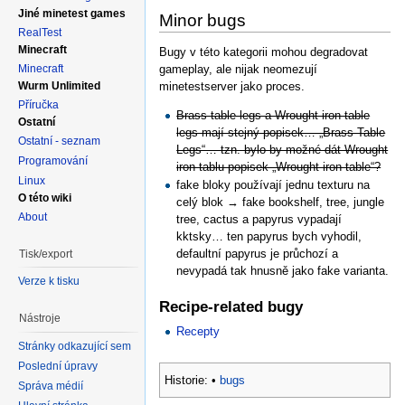
Jiné minetest games
Minor bugs
RealTest
Minecraft
Bugy v této kategorii mohou degradovat
Minecraft
gameplay, ale nijak neomezují
Wurm Unlimited
minetestserver jako proces.
Příručka
Brass table legs a Wrought iron table
Ostatní
legs mají stejný popisek… „Brass Table
Ostatní - seznam
Legs“… tzn. bylo by možné dát Wrought
Programování
iron tablu popisek „Wrought iron table“?
Linux
fake bloky používají jednu texturu na
O této wiki
celý blok → fake bookshelf, tree, jungle
About
tree, cactus a papyrus vypadají
kktsky… ten papyrus bych vyhodil,
defaultní papyrus je průchozí a
Tisk/export
nevypadá tak hnusně jako fake varianta.
Verze k tisku
Recipe-related bugy
Nástroje
Recepty
Stránky odkazující sem
Poslední úpravy
Historie:
•
bugs
Správa médií