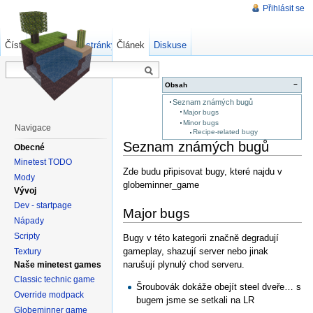
Přihlásit se
Číst
Zdrojový kód stránky
Článek
Starší verze
Diskuse
−
Obsah
Seznam známých bugů
Major bugs
Minor bugs
Navigace
Recipe-related bugy
Seznam známých bugů
Obecné
Minetest TODO
Zde budu připisovat bugy, které najdu v
Mody
globeminner_game
Vývoj
Dev - startpage
Major bugs
Nápady
Scripty
Bugy v této kategorii značně degradují
gameplay, shazují server nebo jinak
Textury
narušují plynulý chod serveru.
Naše minetest games
Classic technic game
Šroubovák dokáže obejít steel dveře… s
Override modpack
bugem jsme se setkali na LR
Globeminner game