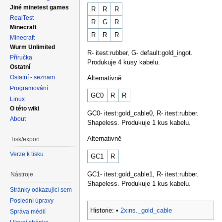
Jiné minetest games
R
R
R
RealTest
R
G
R
Minecraft
R
R
R
Minecraft
Wurm Unlimited
R- itest:rubber, G- default:gold_ingot.
Příručka
Produkuje 4 kusy kabelu.
Ostatní
Ostatní - seznam
Alternativně
Programování
GC0
R
R
Linux
O této wiki
GC0- itest:gold_cable0, R- itest:rubber.
About
Shapeless. Produkuje 1 kus kabelu.
Alternativně
Tisk/export
Verze k tisku
GC1
R
GC1- itest:gold_cable1, R- itest:rubber.
Nástroje
Shapeless. Produkuje 1 kus kabelu.
Stránky odkazující sem
Poslední úpravy
Historie:
•
2xins._gold_cable
Správa médií