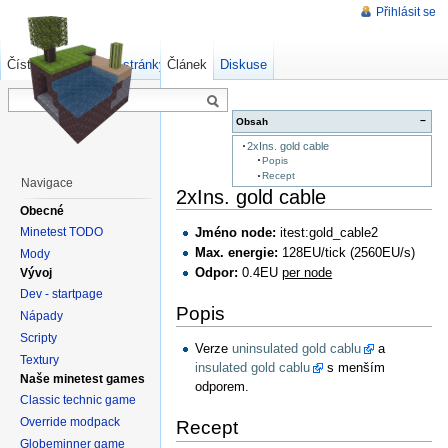
Přihlásit se
Číst
Zdrojový kód stránky
Článek
Starší verze
Diskuse
−
Obsah
2xIns. gold cable
Popis
Recept
Navigace
2xIns. gold cable
Obecné
Minetest TODO
Jméno node:
itest:gold_cable2
Max. energie:
128EU/tick (2560EU/s)
Mody
Odpor:
0.4EU
per node
Vývoj
Dev - startpage
Popis
Nápady
Scripty
Verze
uninsulated gold cablu
a
Textury
insulated gold cablu
s menším
Naše minetest games
odporem.
Classic technic game
Override modpack
Recept
Globeminner game