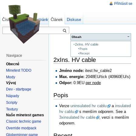
Přihlásit se
Číst
Zdrojový kód stránky
Článek
Starší verze
Diskuse
−
Obsah
2xIns. HV cable
Popis
Recept
Navigace
2xIns. HV cable
Obecné
Minetest TODO
Jméno node:
itest:hv_cable2
Max. energie:
2048EU/tick (40960EU/s)
Mody
Odpor:
0.9EU
per node
Vývoj
Dev - startpage
Popis
Nápady
Scripty
Verze
uninsulated hv cablu
a
insulated
Textury
hv cablu
s menším odporem. See a
Naše minetest games
3xinsulated hv cable
, verzi s menším
Classic technic game
odporem.
Override modpack
Recept
Globeminner game