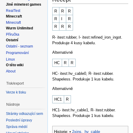
Jiné minetest games
RealTest
R
R
R
Minecraft
R
I
R
Minecraft
R
R
R
Wurm Unlimited
Příručka
R- itest:rubber, I- itest:refined_iron_ingot.
Ostatní
Produkuje 4 kusy kabelu.
Ostatní - seznam
Alternativně
Programování
Linux
HC
R
R
O této wiki
About
HC- itest:hv_cable0, R- itest:rubber.
Shapeless. Produkuje 1 kus kabelu.
Tisk/export
Alternativně
Verze k tisku
HC1
R
Nástroje
HC1- itest:hv_cable1, R- itest:rubber.
Stránky odkazující sem
Shapeless. Produkuje 1 kus kabelu.
Poslední úpravy
Správa médií
Historie:
•
2xins._hv_cable