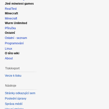
Jiné minetest games
RealTest
Minecraft
Minecraft
Wurm Unlimited
Příručka
Ostatní
Ostatní - seznam
Programování
Linux
O této wiki
About
Tisk/export
Verze k tisku
Nástroje
Stránky odkazující sem
Poslední úpravy
Správa médií