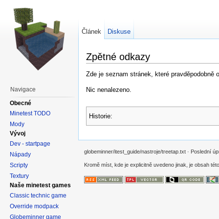
Článek
Diskuse
Zpětné odkazy
Zde je seznam stránek, které pravděpodobně od
Nic nenalezeno.
Navigace
Obecné
Minetest TODO
Historie:
Mody
Vývoj
Dev - startpage
globeminner/itest_guide/nastroje/treetap.txt · Poslední 
Nápady
Scripty
Kromě míst, kde je explicitně uvedeno jinak, je obsah této
Textury
Naše minetest games
Classic technic game
Override modpack
Globeminner game