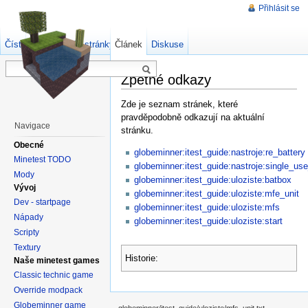
Přihlásit se
Číst
Zdrojový kód stránky
Článek
Starší verze
Diskuse
Zpětné odkazy
Zde je seznam stránek, které
pravděpodobně odkazují na aktuální
Navigace
stránku.
Obecné
globeminner:itest_guide:nastroje:re_battery
Minetest TODO
globeminner:itest_guide:nastroje:single_us
Mody
globeminner:itest_guide:uloziste:batbox
Vývoj
globeminner:itest_guide:uloziste:mfe_unit
Dev - startpage
globeminner:itest_guide:uloziste:mfs
Nápady
globeminner:itest_guide:uloziste:start
Scripty
Textury
Historie:
Naše minetest games
Classic technic game
Override modpack
Globeminner game