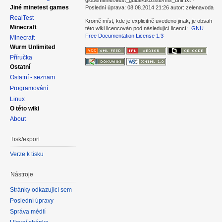
globeminner/itest_guide/uloziste/mfs_unit.txt ·
Jiné minetest games
Poslední úprava: 08.08.2014 21:26 autor: zelenavoda
RealTest
Kromě míst, kde je explicitně uvedeno jinak, je obsah
Minecraft
této wiki licencován pod následující licencí:
GNU
Free Documentation License 1.3
Minecraft
Wurm Unlimited
Příručka
Ostatní
Ostatní - seznam
Programování
Linux
O této wiki
About
Tisk/export
Verze k tisku
Nástroje
Stránky odkazující sem
Poslední úpravy
Správa médií