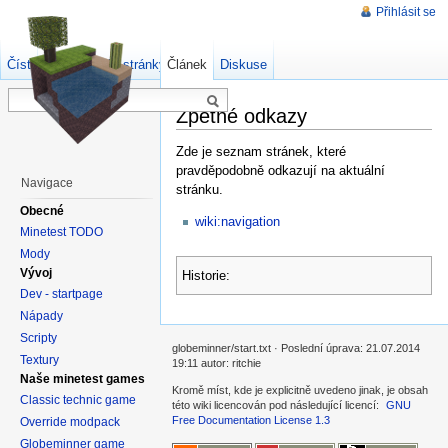
Přihlásit se
Číst
Zdrojový kód stránky
Článek
Starší verze
Diskuse
Zpětné odkazy
Zde je seznam stránek, které
pravděpodobně odkazují na aktuální
Navigace
stránku.
Obecné
wiki:navigation
Minetest TODO
Mody
Vývoj
Historie:
Dev - startpage
Nápady
Scripty
globeminner/start.txt · Poslední úprava: 21.07.2014
Textury
19:11 autor: ritchie
Naše minetest games
Kromě míst, kde je explicitně uvedeno jinak, je obsah
Classic technic game
této wiki licencován pod následující licencí:
GNU
Free Documentation License 1.3
Override modpack
Globeminner game