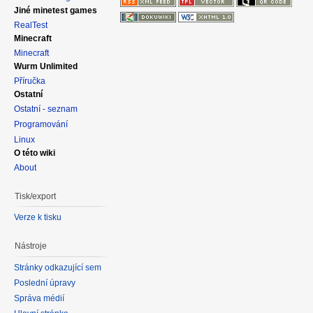
Jiné minetest games
RealTest
Minecraft
Minecraft
Wurm Unlimited
Příručka
Ostatní
Ostatní - seznam
Programování
Linux
O této wiki
About
Tisk/export
Verze k tisku
Nástroje
Stránky odkazující sem
Poslední úpravy
Správa médií