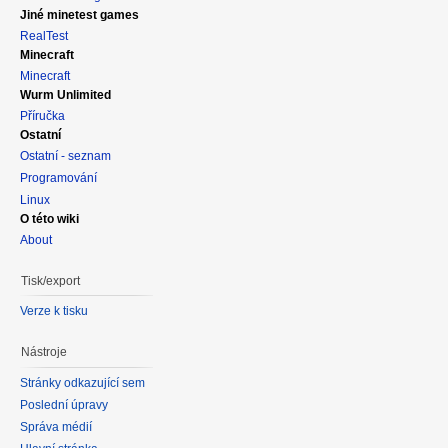
Jiné minetest games
RealTest
Minecraft
Minecraft
Wurm Unlimited
Příručka
Ostatní
Ostatní - seznam
Programování
Linux
O této wiki
About
Tisk/export
Verze k tisku
Nástroje
Stránky odkazující sem
Poslední úpravy
Správa médií