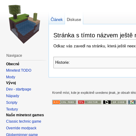
Článek
Diskuse
Stránka s tímto názvem ještě 
Odkaz vás zavedl na stránku, která ještě neexis
Navigace
Historie:
Obecné
Minetest TODO
Mody
Vývoj
Dev - startpage
Kromě míst, kde je explicitně uvedeno jinak, je obsah této
Nápady
Scripty
Textury
Naše minetest games
Classic technic game
Override modpack
Globeminner game