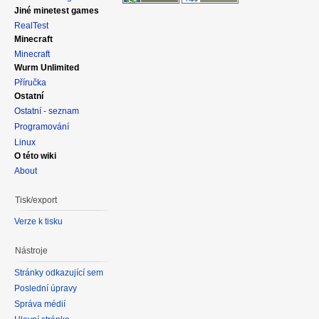
Jiné minetest games
RealTest
Minecraft
Minecraft
Wurm Unlimited
Příručka
Ostatní
Ostatní - seznam
Programování
Linux
O této wiki
About
Tisk/export
Verze k tisku
Nástroje
Stránky odkazující sem
Poslední úpravy
Správa médií