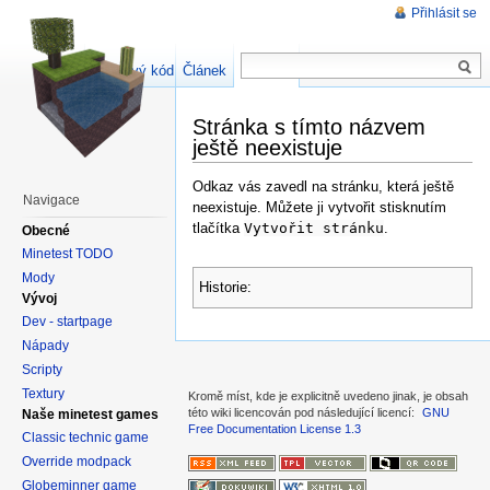
Přihlásit se
Zdrojový kód stránky
Článek
Diskuse
Stránka s tímto názvem
ještě neexistuje
Odkaz vás zavedl na stránku, která ještě
Navigace
neexistuje. Můžete ji vytvořit stisknutím
tlačítka
Vytvořit stránku
.
Obecné
Minetest TODO
Mody
Historie:
Vývoj
Dev - startpage
Nápady
Scripty
Textury
Kromě míst, kde je explicitně uvedeno jinak, je obsah
této wiki licencován pod následující licencí:
GNU
Naše minetest games
Free Documentation License 1.3
Classic technic game
Override modpack
Globeminner game