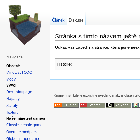
Článek
Diskuse
Stránka s tímto názvem ještě 
Odkaz vás zavedl na stránku, která ještě neexis
Navigace
Historie:
Obecné
Minetest TODO
Mody
Vývoj
Dev - startpage
Kromě míst, kde je explicitně uvedeno jinak, je obsah této
Nápady
Scripty
Textury
Naše minetest games
Classic technic game
Override modpack
Globeminner game