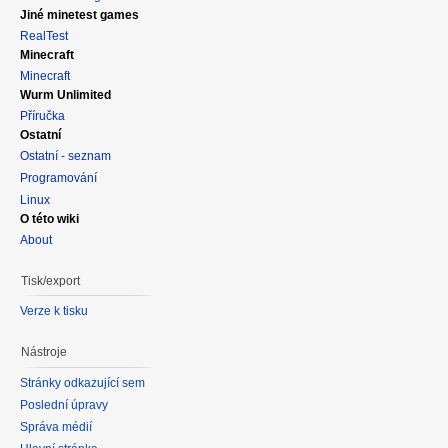
Jiné minetest games
RealTest
Minecraft
Minecraft
Wurm Unlimited
Příručka
Ostatní
Ostatní - seznam
Programování
Linux
O této wiki
About
Tisk/export
Verze k tisku
Nástroje
Stránky odkazující sem
Poslední úpravy
Správa médií