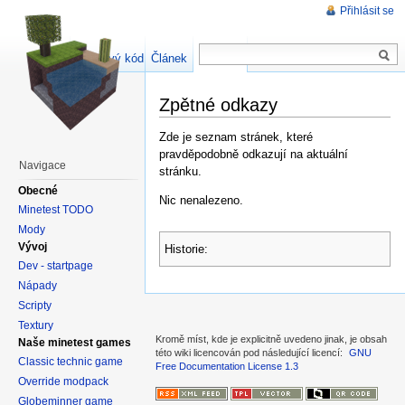
Přihlásit se
Zdrojový kód stránky
Článek
Diskuse
Zpětné odkazy
Zde je seznam stránek, které
pravděpodobně odkazují na aktuální
Navigace
stránku.
Obecné
Nic nenalezeno.
Minetest TODO
Mody
Vývoj
Historie:
Dev - startpage
Nápady
Scripty
Textury
Kromě míst, kde je explicitně uvedeno jinak, je obsah
Naše minetest games
této wiki licencován pod následující licencí:
GNU
Classic technic game
Free Documentation License 1.3
Override modpack
Globeminner game