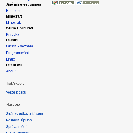
Jiné minetest games
RealTest
Minecraft
Minecraft
Wurm Unlimited
Příručka
Ostatní
Ostatní - seznam
Programování
Linux
O této wiki
About
Tisk/export
Verze k tisku
Nástroje
Stránky odkazující sem
Poslední úpravy
Správa médií