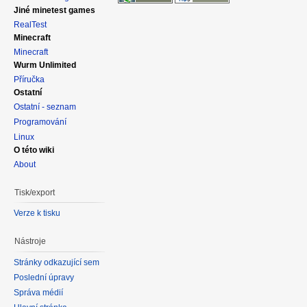
Jiné minetest games
RealTest
Minecraft
Minecraft
Wurm Unlimited
Příručka
Ostatní
Ostatní - seznam
Programování
Linux
O této wiki
About
Tisk/export
Verze k tisku
Nástroje
Stránky odkazující sem
Poslední úpravy
Správa médií