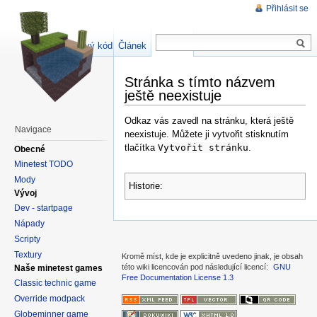
Přihlásit se
Zdrojový kód stránky
Článek
Diskuse
Stránka s tímto názvem
ještě neexistuje
Odkaz vás zavedl na stránku, která ještě
Navigace
neexistuje. Můžete ji vytvořit stisknutím
tlačítka
Vytvořit stránku
.
Obecné
Minetest TODO
Mody
Historie:
Vývoj
Dev - startpage
Nápady
Scripty
Textury
Kromě míst, kde je explicitně uvedeno jinak, je obsah
této wiki licencován pod následující licencí:
GNU
Naše minetest games
Free Documentation License 1.3
Classic technic game
Override modpack
Globeminner game