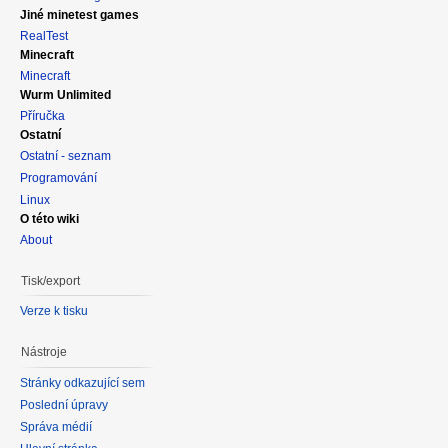
Jiné minetest games
RealTest
Minecraft
Minecraft
Wurm Unlimited
Příručka
Ostatní
Ostatní - seznam
Programování
Linux
O této wiki
About
Tisk/export
Verze k tisku
Nástroje
Stránky odkazující sem
Poslední úpravy
Správa médií