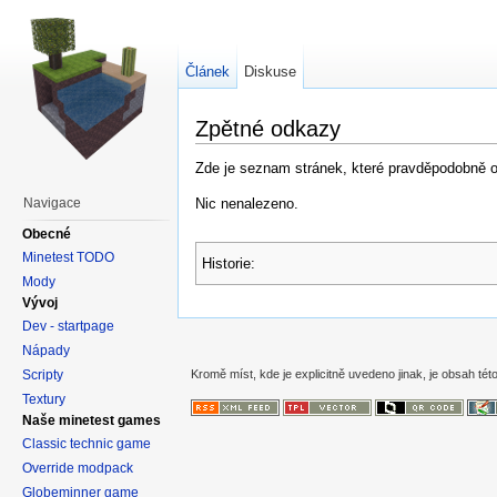
Článek
Diskuse
Zpětné odkazy
Zde je seznam stránek, které pravděpodobně od
Nic nenalezeno.
Navigace
Obecné
Minetest TODO
Historie:
Mody
Vývoj
Dev - startpage
Nápady
Scripty
Kromě míst, kde je explicitně uvedeno jinak, je obsah této
Textury
Naše minetest games
Classic technic game
Override modpack
Globeminner game