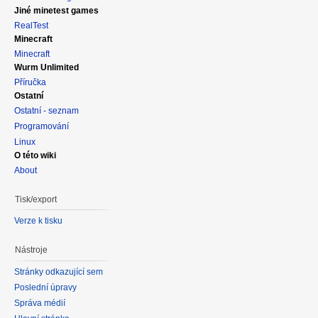
Jiné minetest games
RealTest
Minecraft
Minecraft
Wurm Unlimited
Příručka
Ostatní
Ostatní - seznam
Programování
Linux
O této wiki
About
Tisk/export
Verze k tisku
Nástroje
Stránky odkazující sem
Poslední úpravy
Správa médií