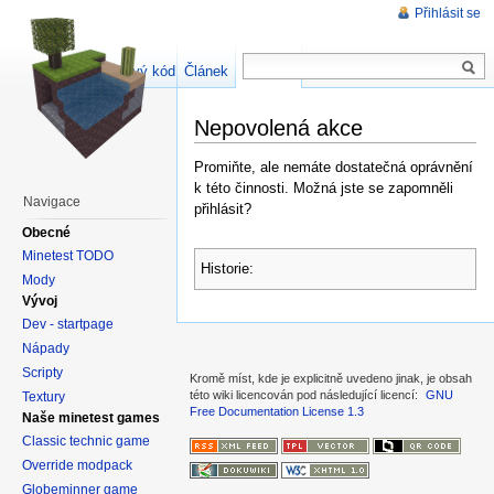
Přihlásit se
Zdrojový kód stránky
Článek
Diskuse
Nepovolená akce
Promiňte, ale nemáte dostatečná oprávnění
k této činnosti. Možná jste se zapomněli
Navigace
přihlásit?
Obecné
Minetest TODO
Historie:
Mody
Vývoj
Dev - startpage
Nápady
Scripty
Kromě míst, kde je explicitně uvedeno jinak, je obsah
této wiki licencován pod následující licencí:
GNU
Textury
Free Documentation License 1.3
Naše minetest games
Classic technic game
Override modpack
Globeminner game