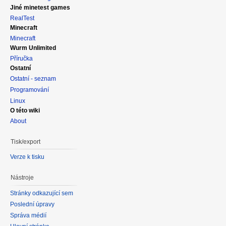
Jiné minetest games
RealTest
Minecraft
Minecraft
Wurm Unlimited
Příručka
Ostatní
Ostatní - seznam
Programování
Linux
O této wiki
About
Tisk/export
Verze k tisku
Nástroje
Stránky odkazující sem
Poslední úpravy
Správa médií