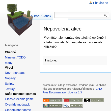
Přihlásit se
Zdrojový kód stránky
Článek
Diskuse
Nepovolená akce
Promiňte, ale nemáte dostatečná oprávnění
k této činnosti. Možná jste se zapomněli
Navigace
přihlásit?
Obecné
Minetest TODO
Historie:
Mody
Vývoj
Dev - startpage
Nápady
Scripty
Kromě míst, kde je explicitně uvedeno jinak, je obsah
této wiki licencován pod následující licencí:
GNU
Textury
Free Documentation License 1.3
Naše minetest games
Classic technic game
Override modpack
Globeminner game