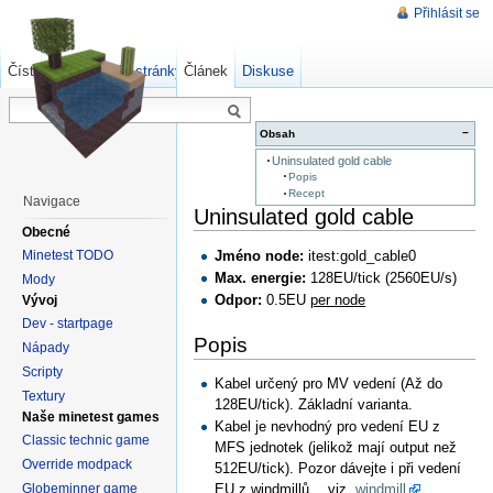
Přihlásit se
Číst
Zdrojový kód stránky
Článek
Starší verze
Diskuse
−
Obsah
Uninsulated gold cable
Popis
Recept
Navigace
Uninsulated gold cable
Obecné
Minetest TODO
Jméno node:
itest:gold_cable0
Max. energie:
128EU/tick (2560EU/s)
Mody
Odpor:
0.5EU
per node
Vývoj
Dev - startpage
Popis
Nápady
Scripty
Kabel určený pro MV vedení (Až do
Textury
128EU/tick). Základní varianta.
Naše minetest games
Kabel je nevhodný pro vedení EU z
Classic technic game
MFS jednotek (jelikož mají output než
Override modpack
512EU/tick). Pozor dávejte i při vedení
Globeminner game
EU z windmillů… viz.
windmill
.