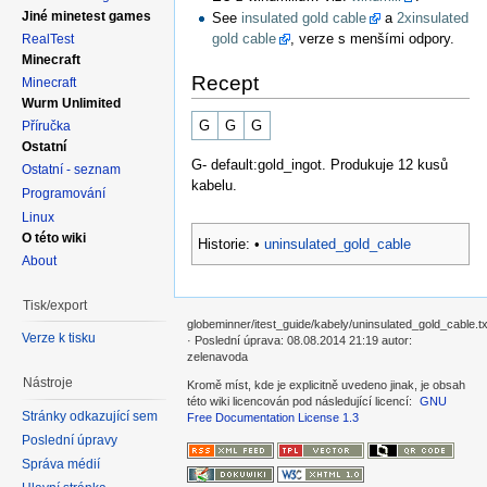
Jiné minetest games
See
insulated gold cable
a
2xinsulated
gold cable
, verze s menšími odpory.
RealTest
Minecraft
Recept
Minecraft
Wurm Unlimited
G
G
G
Příručka
Ostatní
G- default:gold_ingot. Produkuje 12 kusů
Ostatní - seznam
kabelu.
Programování
Linux
O této wiki
Historie:
•
uninsulated_gold_cable
About
Tisk/export
globeminner/itest_guide/kabely/uninsulated_gold_cable.tx
Verze k tisku
· Poslední úprava: 08.08.2014 21:19 autor:
zelenavoda
Nástroje
Kromě míst, kde je explicitně uvedeno jinak, je obsah
této wiki licencován pod následující licencí:
GNU
Stránky odkazující sem
Free Documentation License 1.3
Poslední úpravy
Správa médií