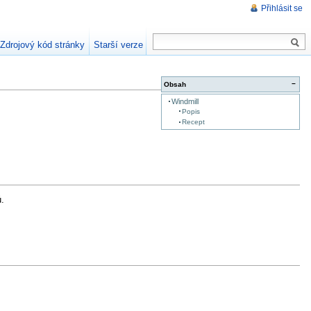
Přihlásit se
Zdrojový kód stránky
Starší verze
−
Obsah
Windmill
Popis
Recept
ů.