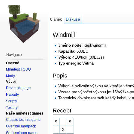
Článek
Diskuse
Windmill
Jméno node:
itest:windmill
Kapacita:
500EU
Navigace
Výkon:
4EU/tick (80EU/s)
Obecné
Typ energie:
Větrná
Minetest TODO
Popis
Mody
Vývoj
Výkon je ovlivněn výškou ve které je větr
Dev - startpage
Vzorec pro výpočet výkonu je: 15*výška-p
Nápady
Teoreticky dokáže roztavit každý kabel, v 
Scripty
Textury
Recept
Naše minetest games
Classic technic game
S
S
Override modpack
G
Globeminner game