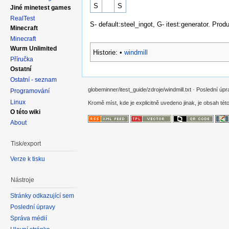
S
S
Jiné minetest games
RealTest
S- default:steel_ingot, G- itest:generator. Prod
Minecraft
Minecraft
Wurm Unlimited
Historie:
•
windmill
Příručka
Ostatní
Ostatní - seznam
globeminner/itest_guide/zdroje/windmill.txt · Poslední ú
Programování
Linux
Kromě míst, kde je explicitně uvedeno jinak, je obsah této
O této wiki
About
Tisk/export
Verze k tisku
Nástroje
Stránky odkazující sem
Poslední úpravy
Správa médií