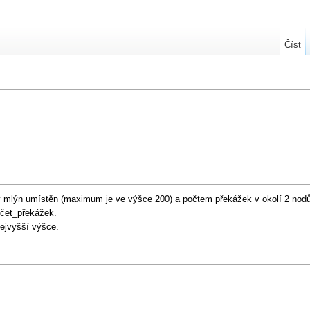
Číst
ný mlýn umístěn (maximum je ve výšce 200) a počtem překážek v okolí 2 nod
očet_překážek.
nejvyšší výšce.