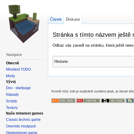
Článek
Diskuse
Stránka s tímto názvem ještě 
Odkaz vás zavedl na stránku, která ještě neexis
Navigace
Historie:
Obecné
Minetest TODO
Mody
Vývoj
Dev - startpage
Kromě míst, kde je explicitně uvedeno jinak, je obsah této
Nápady
Scripty
Textury
Naše minetest games
Classic technic game
Override modpack
Globeminner game