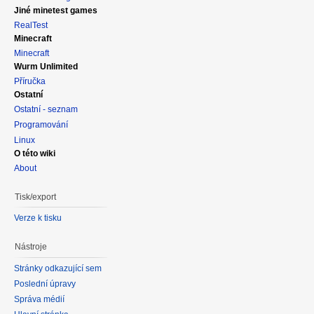
Jiné minetest games
RealTest
Minecraft
Minecraft
Wurm Unlimited
Příručka
Ostatní
Ostatní - seznam
Programování
Linux
O této wiki
About
Tisk/export
Verze k tisku
Nástroje
Stránky odkazující sem
Poslední úpravy
Správa médií