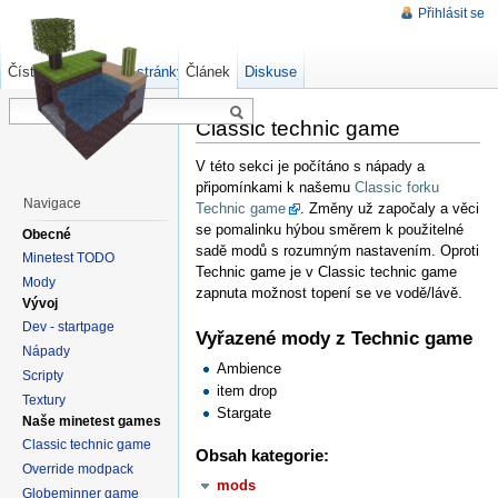
Přihlásit se
Číst
Zdrojový kód stránky
Článek
Starší verze
Diskuse
Classic technic game
V této sekci je počítáno s nápady a
připomínkami k našemu
Classic forku
Navigace
Technic game
. Změny už započaly a věci
se pomalinku hýbou směrem k použitelné
Obecné
sadě modů s rozumným nastavením. Oproti
Minetest TODO
Technic game je v Classic technic game
Mody
zapnuta možnost topení se ve vodě/lávě.
Vývoj
Dev - startpage
Vyřazené mody z Technic game
Nápady
Ambience
Scripty
item drop
Textury
Stargate
Naše minetest games
Classic technic game
Obsah kategorie:
Override modpack
mods
Globeminner game