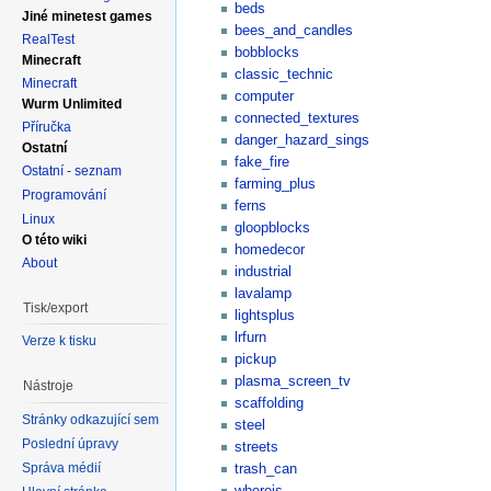
beds
Jiné minetest games
bees_and_candles
RealTest
bobblocks
Minecraft
classic_technic
Minecraft
computer
Wurm Unlimited
connected_textures
Příručka
danger_hazard_sings
Ostatní
fake_fire
Ostatní - seznam
farming_plus
Programování
ferns
Linux
gloopblocks
O této wiki
homedecor
About
industrial
lavalamp
Tisk/export
lightsplus
lrfurn
Verze k tisku
pickup
plasma_screen_tv
Nástroje
scaffolding
Stránky odkazující sem
steel
Poslední úpravy
streets
trash_can
Správa médií
whereis