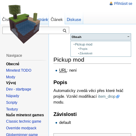
Přihlásit se
Číst
Zdrojový kód stránky
Článek
Starší verze
Diskuse
−
Obsah
Pickup mod
Popis
Závislosti
Navigace
Pickup mod
Obecné
URL
: není
Minetest TODO
Mody
Popis
Vývoj
Dev - startpage
Automaticky zvedá věci přes které hráč
Nápady
projde. Vznikl modifikací
item_drop
modu.
Scripty
Textury
Závislosti
Naše minetest games
Classic technic game
default
Override modpack
Globeminner game