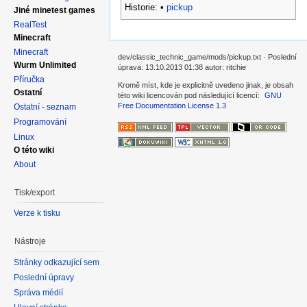
Historie:
•
pickup
Jiné minetest games
RealTest
Minecraft
Minecraft
dev/classic_technic_game/mods/pickup.txt · Poslední
Wurm Unlimited
úprava: 13.10.2013 01:38 autor: ritchie
Příručka
Kromě míst, kde je explicitně uvedeno jinak, je obsah
Ostatní
této wiki licencován pod následující licencí:
GNU
Free Documentation License 1.3
Ostatní - seznam
Programování
Linux
O této wiki
About
Tisk/export
Verze k tisku
Nástroje
Stránky odkazující sem
Poslední úpravy
Správa médií