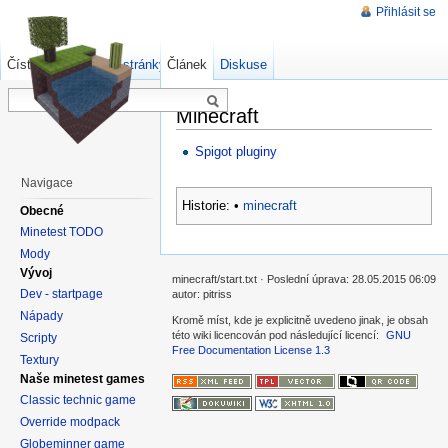
Přihlásit se
Číst
Zdrojový kód stránky
Článek
Starší verze
Diskuse
Minecraft
Spigot pluginy
Navigace
Historie:
•
minecraft
Obecné
Minetest TODO
Mody
Vývoj
minecraft/start.txt · Poslední úprava: 28.05.2015 06:09
Dev - startpage
autor: pitriss
Nápady
Kromě míst, kde je explicitně uvedeno jinak, je obsah
této wiki licencován pod následující licencí:
GNU
Scripty
Free Documentation License 1.3
Textury
Naše minetest games
Classic technic game
Override modpack
Globeminner game