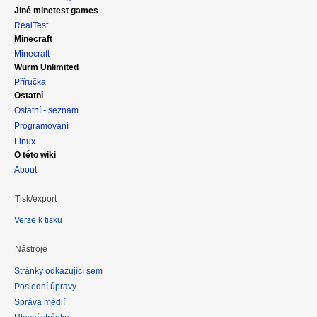
Jiné minetest games
RealTest
Minecraft
Minecraft
Wurm Unlimited
Příručka
Ostatní
Ostatní - seznam
Programování
Linux
O této wiki
About
Tisk/export
Verze k tisku
Nástroje
Stránky odkazující sem
Poslední úpravy
Správa médií