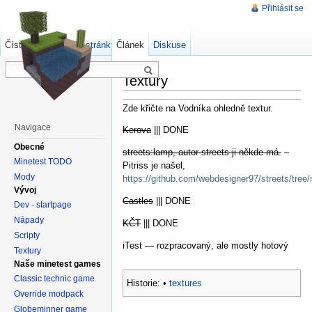
Přihlásit se
Číst
Zdrojový kód stránky
Článek
Starší verze
Diskuse
Textury
Zde křičte na Vodníka ohledně textur.
Navigace
Kerova
||| DONE
Obecné
streets:lamp, autor streets ji někde má.
–
Minetest TODO
Pitriss je našel,
Mody
https://github.com/webdesigner97/streets/tree
Vývoj
Castles
||| DONE
Dev - startpage
Nápady
KČT
||| DONE
Scripty
iTest — rozpracovaný, ale mostly hotový
Textury
Naše minetest games
Classic technic game
Historie:
•
textures
Override modpack
Globeminner game