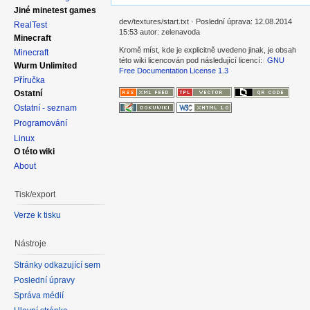
Jiné minetest games
dev/textures/start.txt · Poslední úprava: 12.08.2014
RealTest
15:53 autor: zelenavoda
Minecraft
Kromě míst, kde je explicitně uvedeno jinak, je obsah
Minecraft
této wiki licencován pod následující licencí:
GNU
Wurm Unlimited
Free Documentation License 1.3
Příručka
Ostatní
Ostatní - seznam
Programování
Linux
O této wiki
About
Tisk/export
Verze k tisku
Nástroje
Stránky odkazující sem
Poslední úpravy
Správa médií