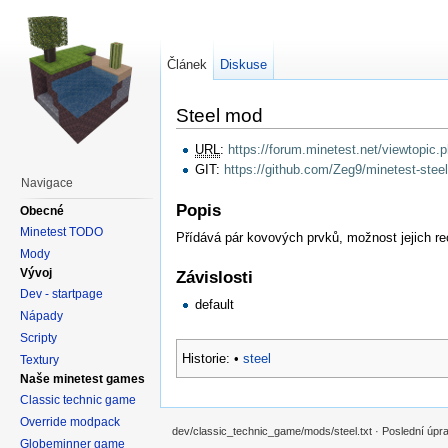
Článek
Diskuse
Steel mod
URL
:
https://forum.minetest.net/viewtopic
GIT:
https://github.com/Zeg9/minetest-stee
Navigace
Popis
Obecné
Minetest TODO
Přídává pár kovových prvků, možnost jejich re
Mody
Vývoj
Závislosti
Dev - startpage
default
Nápady
Scripty
Historie:
•
steel
Textury
Naše minetest games
Classic technic game
Override modpack
dev/classic_technic_game/mods/steel.txt · Poslední úprav
Globeminner game