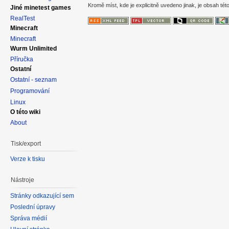
Kromě míst, kde je explicitně uvedeno jinak, je obsah této
Jiné minetest games
RealTest
Minecraft
Minecraft
Wurm Unlimited
Příručka
Ostatní
Ostatní - seznam
Programování
Linux
O této wiki
About
Tisk/export
Verze k tisku
Nástroje
Stránky odkazující sem
Poslední úpravy
Správa médií