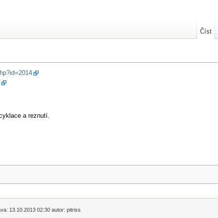
Číst
.php?id=2014
l
cyklace a reznutí.
a: 13.10.2013 02:30 autor: pitriss