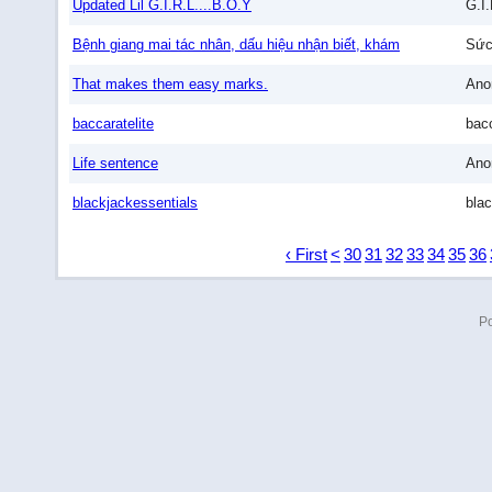
Updated Lil G.I.R.L....B.O.Y
G.I.
Bệnh giang mai tác nhân, dấu hiệu nhận biết, khám
Sức
That makes them easy marks.
Ano
baccaratelite
bacc
Life sentence
Ano
blackjackessentials
blac
‹ First
<
30
31
32
33
34
35
36
P