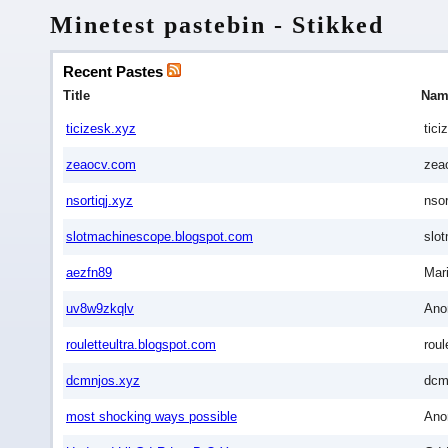
Minetest pastebin - Stikked
Recent Pastes
Title
Nam
ticizesk.xyz
tici
zeaocv.com
zea
nsortiqj.xyz
nsor
slotmachinescope.blogspot.com
slo
aezfn89
Mar
uv8w9zkqlv
Ano
rouletteultra.blogspot.com
roul
dcmnjos.xyz
dcm
most shocking ways possible
Ano