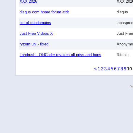
XXX 2026
XXX 202
disqus com home forum atdt
disqus
list of subdomains
labaspre
Just Free Videos X
Just Fre
ryzom uni - fixed
Anonymo
Landrush - OldCoder revokes all privs and bans
Ritchie
<
1
2
3
4
5
6
7
8
9
10
P