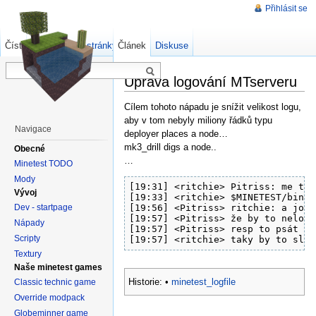
Přihlásit se
Číst
Zdrojový kód stránky
Článek
Starší verze
Diskuse
Úprava logování MTserveru
Cílem tohoto nápadu je snížit velikost logu,
aby v tom nebyly miliony řádků typu
Navigace
deployer places a node…
mk3_drill digs a node..
Obecné
…
Minetest TODO
Mody
[19:31] <ritchie> Pitriss: me tak
Vývoj
[19:33] <ritchie> $MINETEST/bin/m
Dev - startpage
[19:56] <Pitriss> ritchie: a jo t
[19:57] <Pitriss> že by to nelogo
Nápady
[19:57] <Pitriss> resp to psát do
Scripty
[19:57] <ritchie> taky by to slo 
Textury
Naše minetest games
Historie:
•
minetest_logfile
Classic technic game
Override modpack
Globeminner game