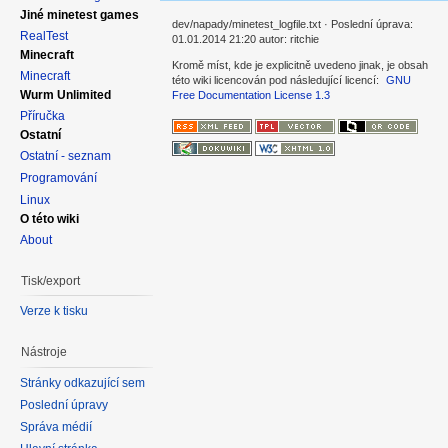
Jiné minetest games
dev/napady/minetest_logfile.txt · Poslední úprava:
RealTest
01.01.2014 21:20 autor: ritchie
Minecraft
Kromě míst, kde je explicitně uvedeno jinak, je obsah
Minecraft
této wiki licencován pod následující licencí:
GNU
Wurm Unlimited
Free Documentation License 1.3
Příručka
Ostatní
Ostatní - seznam
Programování
Linux
O této wiki
About
Tisk/export
Verze k tisku
Nástroje
Stránky odkazující sem
Poslední úpravy
Správa médií