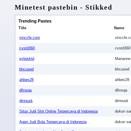
Minetest pastebin - Stikked
Trending Pastes
Title
Name
vinccfe.com
vinccfe.
cvstd360
cvstd360
eylwsktd
Marianne
bhcused
bhcused
ahbes28
ahbes28
dfinsqa
dfinsqa
dtnnusk
dtnnusk
Situs Judi Slot Online Terpercaya di Indonesia
dukun sa
Agen Judi Bola Terpercaya di Indonesia
dukun sa