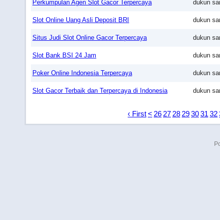
Perkumpulan Agen Slot Gacor Terpercaya
dukun sa
Slot Online Uang Asli Deposit BRI
dukun sa
Situs Judi Slot Online Gacor Terpercaya
dukun sa
Slot Bank BSI 24 Jam
dukun sa
Poker Online Indonesia Terpercaya
dukun sa
Slot Gacor Terbaik dan Terpercaya di Indonesia
dukun sa
‹ First
<
26
27
28
29
30
31
32
P