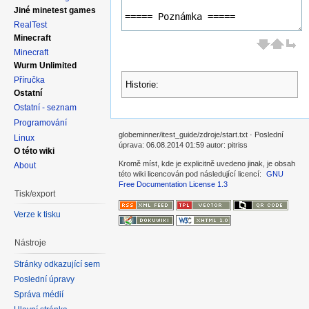
Jiné minetest games
RealTest
Minecraft
Minecraft
Wurm Unlimited
Příručka
Historie:
Ostatní
Ostatní - seznam
Programování
globeminner/itest_guide/zdroje/start.txt · Poslední
Linux
úprava: 06.08.2014 01:59 autor: pitriss
O této wiki
Kromě míst, kde je explicitně uvedeno jinak, je obsah
About
této wiki licencován pod následující licencí:
GNU
Free Documentation License 1.3
Tisk/export
Verze k tisku
Nástroje
Stránky odkazující sem
Poslední úpravy
Správa médií