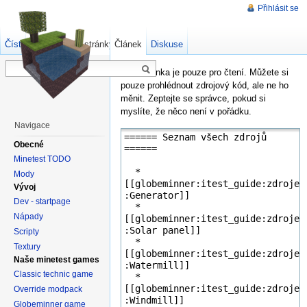
Přihlásit se
Číst
Zdrojový kód stránky
Článek
Starší verze
Diskuse
Tato stránka je pouze pro čtení. Můžete si
pouze prohlédnout zdrojový kód, ale ne ho
měnit. Zeptejte se správce, pokud si
myslíte, že něco není v pořádku.
Navigace
Obecné
Minetest TODO
Mody
Vývoj
Dev - startpage
Nápady
Scripty
Textury
Naše minetest games
Classic technic game
Override modpack
Globeminner game