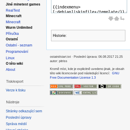
Jiné minetest games
RealTest
Minecraft
Minecraft
Wurm Unlimited
Příručka
Historie:
Ostatní
Ostatní - seznam
Programování
ostatni/start.txt · Poslední úprava: 06.08.2017 21:25
Linux
autor: pitriss
O této wiki
Kromě míst, kde je explicitně uvedeno jinak, je obsah
About
této wiki licencován pod následující licencí:
GNU
Free Documentation License 1.3
Tisk/export
Verze k tisku
Nástroje
Stránky odkazující sem
Poslední úpravy
Správa médií