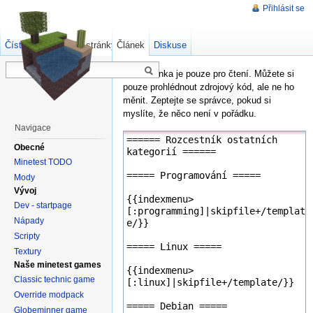
Přihlásit se
Číst
Zdrojový kód stránky
Článek
Starší verze
Diskuse
Tato stránka je pouze pro čtení. Můžete si
pouze prohlédnout zdrojový kód, ale ne ho
měnit. Zeptejte se správce, pokud si
myslíte, že něco není v pořádku.
Navigace
Obecné
Minetest TODO
Mody
Vývoj
Dev - startpage
Nápady
Scripty
Textury
Naše minetest games
Classic technic game
Override modpack
Globeminner game