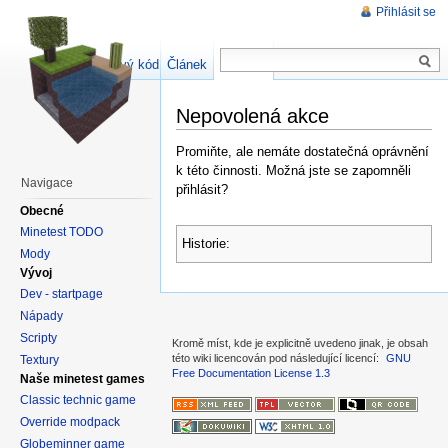
Přihlásit se
Zdrojový kód stránky
Článek
Diskuse
Nepovolená akce
Promiňte, ale nemáte dostatečná oprávnění
k této činnosti. Možná jste se zapomněli
Navigace
přihlásit?
Obecné
Minetest TODO
Historie:
Mody
Vývoj
Dev - startpage
Nápady
Scripty
Kromě míst, kde je explicitně uvedeno jinak, je obsah
této wiki licencován pod následující licencí:
GNU
Textury
Free Documentation License 1.3
Naše minetest games
Classic technic game
Override modpack
Globeminner game