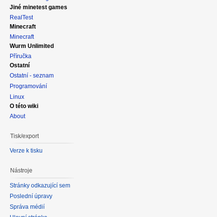
Jiné minetest games
RealTest
Minecraft
Minecraft
Wurm Unlimited
Příručka
Ostatní
Ostatní - seznam
Programování
Linux
O této wiki
About
Tisk/export
Verze k tisku
Nástroje
Stránky odkazující sem
Poslední úpravy
Správa médií