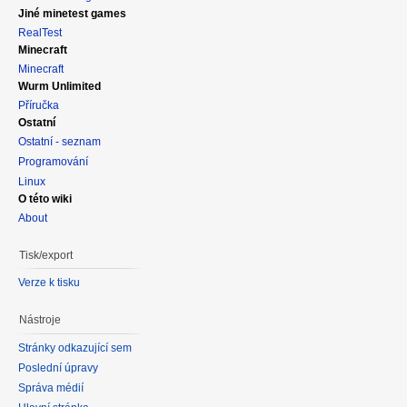
Jiné minetest games
RealTest
Minecraft
Minecraft
Wurm Unlimited
Příručka
Ostatní
Ostatní - seznam
Programování
Linux
O této wiki
About
Tisk/export
Verze k tisku
Nástroje
Stránky odkazující sem
Poslední úpravy
Správa médií