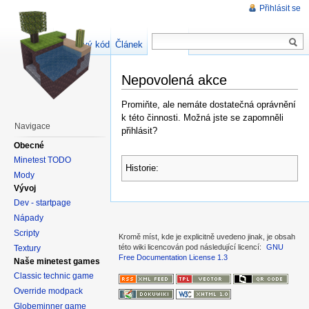
Přihlásit se
Zdrojový kód stránky
Článek
Diskuse
Nepovolená akce
Promiňte, ale nemáte dostatečná oprávnění
k této činnosti. Možná jste se zapomněli
Navigace
přihlásit?
Obecné
Minetest TODO
Historie:
Mody
Vývoj
Dev - startpage
Nápady
Scripty
Kromě míst, kde je explicitně uvedeno jinak, je obsah
této wiki licencován pod následující licencí:
GNU
Textury
Free Documentation License 1.3
Naše minetest games
Classic technic game
Override modpack
Globeminner game