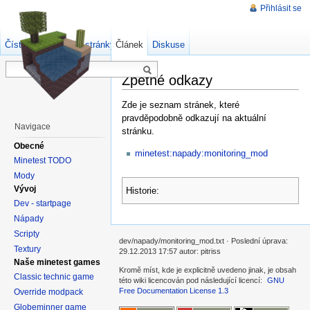
Přihlásit se
Číst
Zdrojový kód stránky
Článek
Starší verze
Diskuse
Zpětné odkazy
Zde je seznam stránek, které
pravděpodobně odkazují na aktuální
Navigace
stránku.
Obecné
minetest:napady:monitoring_mod
Minetest TODO
Mody
Vývoj
Historie:
Dev - startpage
Nápady
Scripty
dev/napady/monitoring_mod.txt · Poslední úprava:
Textury
29.12.2013 17:57 autor: pitriss
Naše minetest games
Kromě míst, kde je explicitně uvedeno jinak, je obsah
Classic technic game
této wiki licencován pod následující licencí:
GNU
Free Documentation License 1.3
Override modpack
Globeminner game