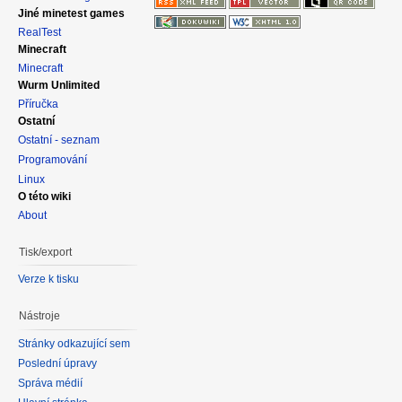
Jiné minetest games
RealTest
Minecraft
Minecraft
Wurm Unlimited
Příručka
Ostatní
Ostatní - seznam
Programování
Linux
O této wiki
About
Tisk/export
Verze k tisku
Nástroje
Stránky odkazující sem
Poslední úpravy
Správa médií