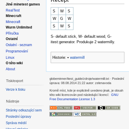
Jiné minetest games
RealTest
S
W
S
Minecraft
W
G
W
Minecraft
S
W
S
Wurm Unlimited
Příručka
S- default:stick, W- default:wood, G-
Ostatní
itest:generator. Produkuje 2 watermilly.
Ostatní - seznam
Programování
Historie:
•
watermill
Linux
O této wiki
About
globeminner/itest_guide/zdroje/watermill.txt · Poslední
Tisk/export
úprava: 08.08.2014 21:22 autor: zelenavoda
Verze k tisku
Kromě míst, kde je explicitně uvedeno jinak, je obsah
této wiki licencován pod následující licencí:
GNU
Free Documentation License 1.3
Nástroje
Stránky odkazující sem
Poslední úpravy
Správa médií