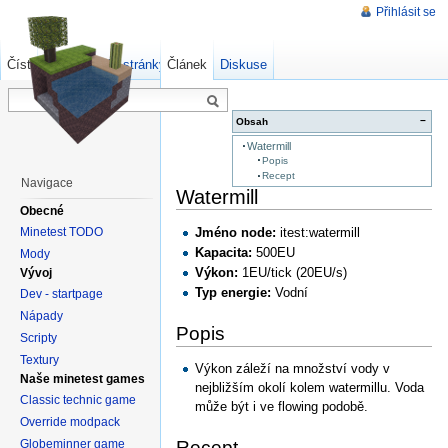
Přihlásit se
Číst
Zdrojový kód stránky
Článek
Starší verze
Diskuse
−
Obsah
Watermill
Popis
Recept
Navigace
Watermill
Obecné
Minetest TODO
Jméno node:
itest:watermill
Kapacita:
500EU
Mody
Výkon:
1EU/tick (20EU/s)
Vývoj
Typ energie:
Vodní
Dev - startpage
Nápady
Popis
Scripty
Textury
Výkon záleží na množství vody v
Naše minetest games
nejbližším okolí kolem watermillu. Voda
Classic technic game
může být i ve flowing podobě.
Override modpack
Globeminner game
Recept