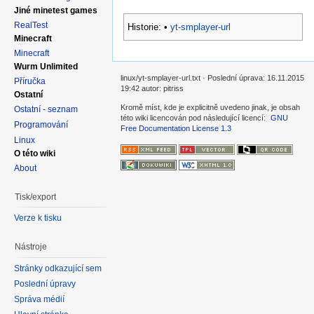
Jiné minetest games
RealTest
Historie:
•
yt-smplayer-url
Minecraft
Minecraft
Wurm Unlimited
linux/yt-smplayer-url.txt · Poslední úprava: 16.11.2015
Příručka
19:42 autor: pitriss
Ostatní
Kromě míst, kde je explicitně uvedeno jinak, je obsah
Ostatní - seznam
této wiki licencován pod následující licencí:
GNU
Programování
Free Documentation License 1.3
Linux
O této wiki
About
Tisk/export
Verze k tisku
Nástroje
Stránky odkazující sem
Poslední úpravy
Správa médií