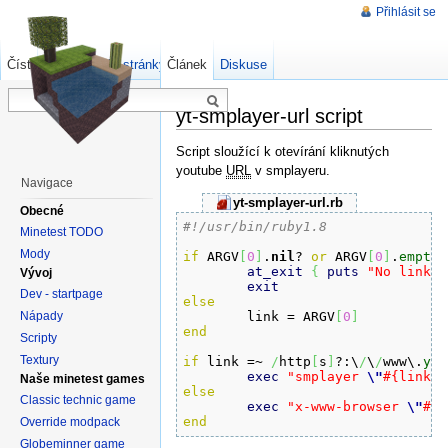
Přihlásit se
Číst
Zdrojový kód stránky
Článek
Starší verze
Diskuse
yt-smplayer-url script
Script sloužící k otevírání kliknutých
youtube
URL
v smplayeru.
Navigace
yt-smplayer-url.rb
Obecné
#!/usr/bin/ruby1.8
Minetest TODO
Mody
if
 ARGV
[
0
]
.
nil
? 
or
 ARGV
[
0
]
.
empty
?
at_exit
{
puts
"No link a
Vývoj
exit
Dev - startpage
else
Nápady

	link = ARGV
[
0
]
end
Scripty
Textury
if
 link =~ 
/
http
[
s
]
?:\
/
\
/
www\.
you
exec
"smplayer 
\"
#{link}
\
Naše minetest games
else
Classic technic game
exec
"x-www-browser 
\"
#{l
end
Override modpack
Globeminner game