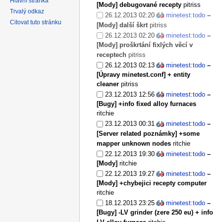
Hlavní stránka
[Mody] debugované recepty
pitriss
Trvalý odkaz
26.12.2013 02:20
minetest:todo
–
Citovat tuto stránku
[Mody] další škrt
pitriss
26.12.2013 02:20
minetest:todo
–
[Mody] proškrtání fixlých věcí v
receptech
pitriss
26.12.2013 02:13
minetest:todo
–
[Úpravy minetest.conf] + entity
cleaner
pitriss
23.12.2013 12:56
minetest:todo
–
[Bugy] +info fixed alloy furnaces
ritchie
23.12.2013 00:31
minetest:todo
–
[Server related poznámky] +some
mapper unknown nodes
ritchie
22.12.2013 19:30
minetest:todo
–
[Mody]
ritchie
22.12.2013 19:27
minetest:todo
–
[Mody] +chybejici recepty computer
ritchie
18.12.2013 23:25
minetest:todo
–
[Bugy] -LV grinder (zere 250 eu) + info