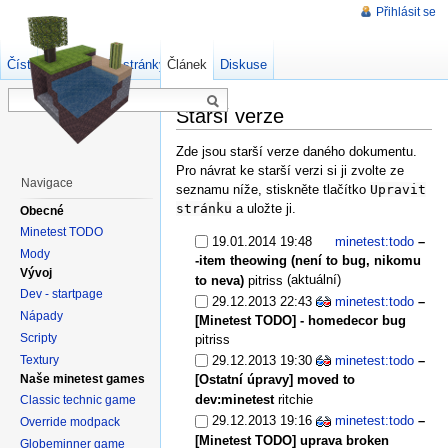
Přihlásit se
Číst
Zdrojový kód stránky
Článek
Starší verze
Diskuse
Starší verze
Zde jsou starší verze daného dokumentu.
Pro návrat ke starší verzi si ji zvolte ze
Navigace
seznamu níže, stiskněte tlačítko
Upravit
stránku
a uložte ji.
Obecné
Minetest TODO
19.01.2014 19:48
minetest:todo
–
Mody
-item theowing (není to bug, nikomu
Vývoj
(aktuální)
to neva)
pitriss
Dev - startpage
29.12.2013 22:43
minetest:todo
–
Nápady
[Minetest TODO] - homedecor bug
Scripty
pitriss
Textury
29.12.2013 19:30
minetest:todo
–
Naše minetest games
[Ostatní úpravy] moved to
dev:minetest
ritchie
Classic technic game
29.12.2013 19:16
minetest:todo
–
Override modpack
[Minetest TODO] uprava broken
Globeminner game