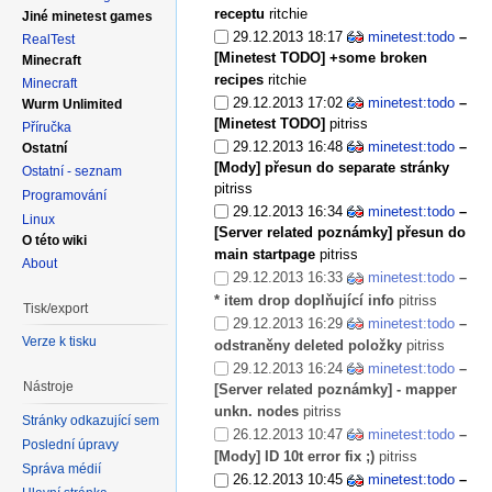
receptu
ritchie
Jiné minetest games
29.12.2013 18:17
minetest:todo
–
RealTest
[Minetest TODO] +some broken
Minecraft
recipes
ritchie
Minecraft
29.12.2013 17:02
minetest:todo
–
Wurm Unlimited
[Minetest TODO]
pitriss
Příručka
29.12.2013 16:48
minetest:todo
–
Ostatní
[Mody] přesun do separate stránky
Ostatní - seznam
pitriss
Programování
29.12.2013 16:34
minetest:todo
–
Linux
[Server related poznámky] přesun do
O této wiki
main startpage
pitriss
About
29.12.2013 16:33
minetest:todo
–
* item drop doplňující info
pitriss
Tisk/export
29.12.2013 16:29
minetest:todo
–
Verze k tisku
odstraněny deleted položky
pitriss
29.12.2013 16:24
minetest:todo
–
Nástroje
[Server related poznámky] - mapper
unkn. nodes
pitriss
Stránky odkazující sem
26.12.2013 10:47
minetest:todo
–
Poslední úpravy
[Mody] ID 10t error fix ;)
pitriss
Správa médií
26.12.2013 10:45
minetest:todo
–