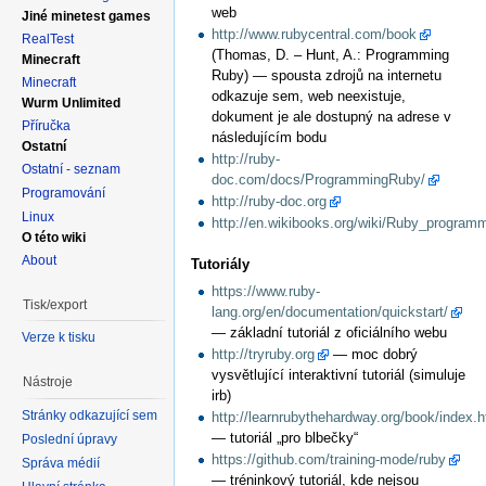
web
Jiné minetest games
http://www.rubycentral.com/book
RealTest
(Thomas, D. – Hunt, A.: Programming
Minecraft
Ruby) — spousta zdrojů na internetu
Minecraft
odkazuje sem, web neexistuje,
Wurm Unlimited
dokument je ale dostupný na adrese v
Příručka
následujícím bodu
Ostatní
http://ruby-
Ostatní - seznam
doc.com/docs/ProgrammingRuby/
Programování
http://ruby-doc.org
Linux
http://en.wikibooks.org/wiki/Ruby_program
O této wiki
About
Tutoriály
https://www.ruby-
Tisk/export
lang.org/en/documentation/quickstart/
— základní tutoriál z oficiálního webu
Verze k tisku
http://tryruby.org
— moc dobrý
vysvětlující interaktivní tutoriál (simuluje
Nástroje
irb)
Stránky odkazující sem
http://learnrubythehardway.org/book/index.h
— tutoriál „pro blbečky“
Poslední úpravy
https://github.com/training-mode/ruby
Správa médií
— tréninkový tutoriál, kde nejsou