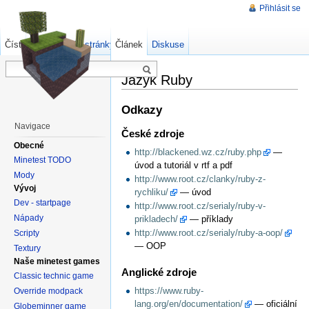
Přihlásit se
Číst
Zdrojový kód stránky
Článek
Starší verze
Diskuse
Jazyk Ruby
Odkazy
Navigace
České zdroje
Obecné
http://blackened.wz.cz/ruby.php
—
Minetest TODO
úvod a tutoriál v rtf a pdf
Mody
http://www.root.cz/clanky/ruby-z-
Vývoj
rychliku/
— úvod
Dev - startpage
http://www.root.cz/serialy/ruby-v-
Nápady
prikladech/
— příklady
http://www.root.cz/serialy/ruby-a-oop/
Scripty
— OOP
Textury
Naše minetest games
Anglické zdroje
Classic technic game
https://www.ruby-
Override modpack
lang.org/en/documentation/
— oficiální
Globeminner game