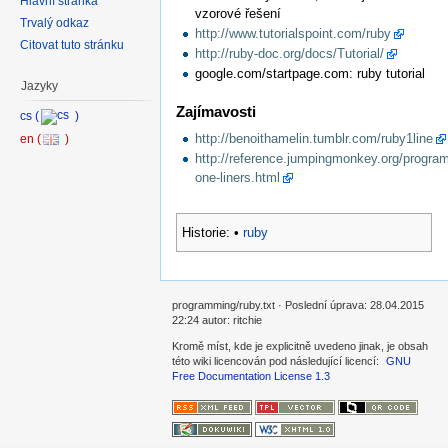
Hlavní stránka
vzorové řešení
Trvalý odkaz
http://www.tutorialspoint.com/ruby
Citovat tuto stránku
http://ruby-doc.org/docs/Tutorial/
google.com/startpage.com: ruby tutorial
Jazyky
Zajímavosti
http://benoithamelin.tumblr.com/ruby1line
http://reference.jumpingmonkey.org/progra
one-liners.html
Historie:
•
ruby
programming/ruby.txt · Poslední úprava: 28.04.2015
22:24 autor: ritchie
Kromě míst, kde je explicitně uvedeno jinak, je obsah
této wiki licencován pod následující licencí:
GNU
Free Documentation License 1.3