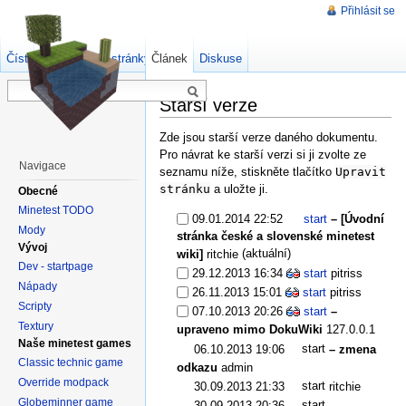
Přihlásit se
Číst
Zdrojový kód stránky
Článek
Starší verze
Diskuse
Starší verze
Zde jsou starší verze daného dokumentu.
Pro návrat ke starší verzi si ji zvolte ze
Navigace
seznamu níže, stiskněte tlačítko
Upravit
stránku
a uložte ji.
Obecné
Minetest TODO
09.01.2014 22:52
start
– [Úvodní
Mody
stránka české a slovenské minetest
Vývoj
(aktuální)
wiki]
ritchie
Dev - startpage
29.12.2013 16:34
start
pitriss
Nápady
26.11.2013 15:01
start
pitriss
Scripty
07.10.2013 20:26
start
–
Textury
upraveno mimo DokuWiki
127.0.0.1
Naše minetest games
start
06.10.2013 19:06
– zmena
Classic technic game
odkazu
admin
Override modpack
start
30.09.2013 21:33
ritchie
Globeminner game
start
30.09.2013 20:36
–