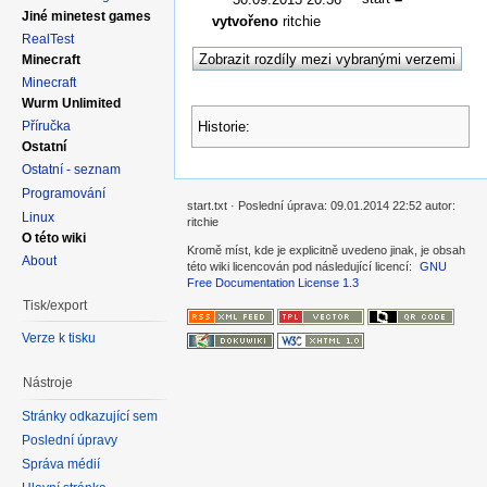
Jiné minetest games
vytvořeno
ritchie
RealTest
Minecraft
Minecraft
Wurm Unlimited
Příručka
Historie:
Ostatní
Ostatní - seznam
Programování
start.txt · Poslední úprava: 09.01.2014 22:52 autor:
Linux
ritchie
O této wiki
Kromě míst, kde je explicitně uvedeno jinak, je obsah
About
této wiki licencován pod následující licencí:
GNU
Free Documentation License 1.3
Tisk/export
Verze k tisku
Nástroje
Stránky odkazující sem
Poslední úpravy
Správa médií