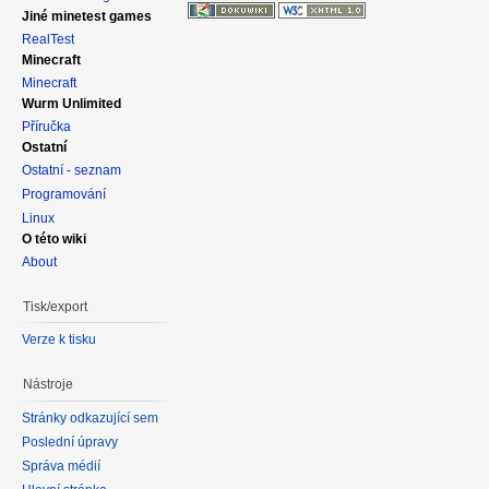
Jiné minetest games
RealTest
Minecraft
Minecraft
Wurm Unlimited
Příručka
Ostatní
Ostatní - seznam
Programování
Linux
O této wiki
About
Tisk/export
Verze k tisku
Nástroje
Stránky odkazující sem
Poslední úpravy
Správa médií