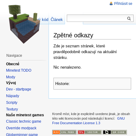
Přihlásit se
Zdrojový kód stránky
Článek
Diskuse
Zpětné odkazy
Zde je seznam stránek, které
pravděpodobně odkazují na aktuální
Navigace
stránku.
Obecné
Nic nenalezeno.
Minetest TODO
Mody
Vývoj
Historie:
Dev - startpage
Nápady
Scripty
Textury
Kromě míst, kde je explicitně uvedeno jinak, je obsah
Naše minetest games
této wiki licencován pod následující licencí:
GNU
Classic technic game
Free Documentation License 1.3
Override modpack
Globeminner game