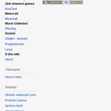
Jiné minetest games
RealTest
Minecraft
Minecraft
Wurm Unlimited
Příručka
Ostatní
Ostatní - seznam
Programování
Linux
O této wiki
About
Tisk/export
Verze k tisku
Nástroje
Stránky odkazující sem
Poslední úpravy
Správa médií