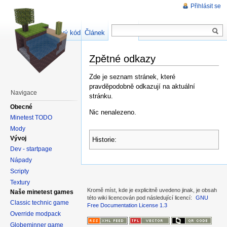
Přihlásit se
Zdrojový kód stránky
Článek
Diskuse
Zpětné odkazy
Zde je seznam stránek, které
pravděpodobně odkazují na aktuální
Navigace
stránku.
Obecné
Nic nenalezeno.
Minetest TODO
Mody
Vývoj
Historie:
Dev - startpage
Nápady
Scripty
Textury
Kromě míst, kde je explicitně uvedeno jinak, je obsah
Naše minetest games
této wiki licencován pod následující licencí:
GNU
Classic technic game
Free Documentation License 1.3
Override modpack
Globeminner game