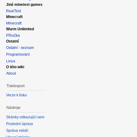
Jiné minetest games
RealTest
Minecraft
Minecraft
Wurm Unlimited
Příručka
Ostatní
Ostatní - seznam
Programování
Linux
O této wiki
About
Tisk/export
Verze k tisku
Nástroje
Stránky odkazující sem
Poslední úpravy
Správa médií