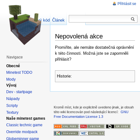
Přihlásit se
Zdrojový kód stránky
Článek
Diskuse
Nepovolená akce
Promiňte, ale nemáte dostatečná oprávnění
k této činnosti. Možná jste se zapomněli
Navigace
přihlásit?
Obecné
Minetest TODO
Historie:
Mody
Vývoj
Dev - startpage
Nápady
Scripty
Kromě míst, kde je explicitně uvedeno jinak, je obsah
této wiki licencován pod následující licencí:
GNU
Textury
Free Documentation License 1.3
Naše minetest games
Classic technic game
Override modpack
Globeminner game