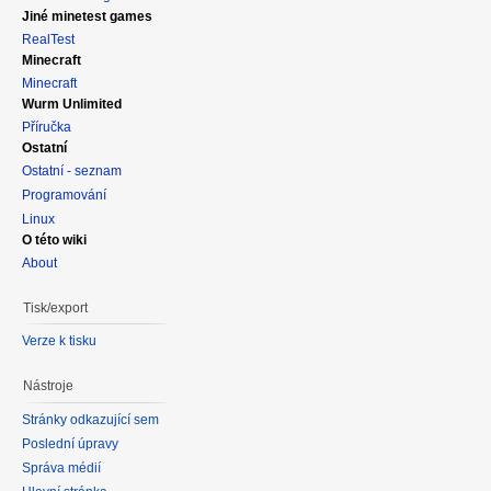
Jiné minetest games
RealTest
Minecraft
Minecraft
Wurm Unlimited
Příručka
Ostatní
Ostatní - seznam
Programování
Linux
O této wiki
About
Tisk/export
Verze k tisku
Nástroje
Stránky odkazující sem
Poslední úpravy
Správa médií