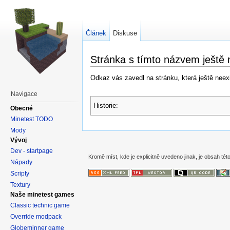
Článek
Diskuse
Stránka s tímto názvem ještě 
Odkaz vás zavedl na stránku, která ještě neexis
Navigace
Historie:
Obecné
Minetest TODO
Mody
Vývoj
Dev - startpage
Kromě míst, kde je explicitně uvedeno jinak, je obsah této
Nápady
Scripty
Textury
Naše minetest games
Classic technic game
Override modpack
Globeminner game